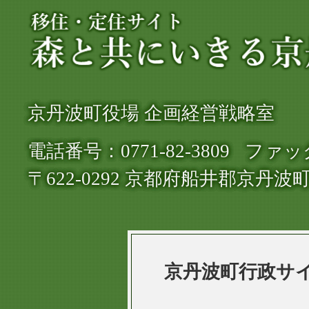
移
住・
定
住
京丹波町役場 企画経営戦略室
サ
電話番号：0771-82-3809
ファック
イ
〒622-0292 京都府船井郡京丹波
ト
森
と
共
京丹波町行政サ
に