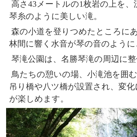
高さ43メートルの1枚岩の上を、
琴糸のように美しい滝。
森の小道を登りつめたところに
林間に響く水音が琴の音のように
琴滝公園は、名勝琴滝の周辺に整
鳥たちの憩いの場、小滝池を囲む
吊り橋や八ツ橋が設置され、変化
が楽しめます。