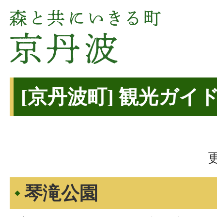
[京丹波町] 観光ガイ
琴滝公園