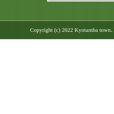
い
き
る
Copyright (c) 2022 Kyotamba town. 
京
丹
波
町