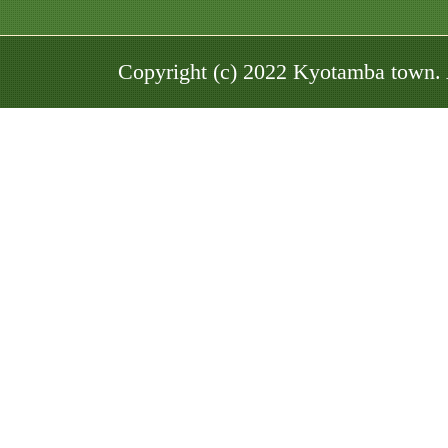
き
る
Copyright (c) 2022 Kyotamba town. 
京
丹
波
町