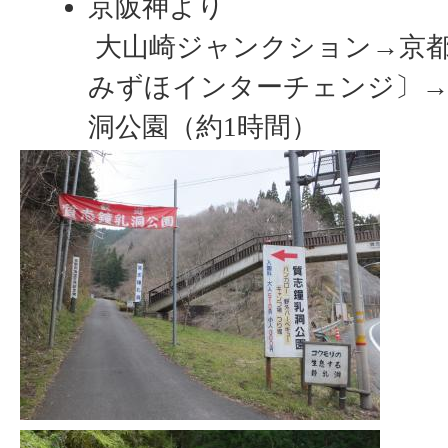
京阪神より
大山崎ジャンクション→京都
みずほインターチェンジ〕→ 
洞公園（約1時間）
京都北部方面より
京都縦貫自動車道〔宮津天橋
→〔京丹波みずほインターチェ
線‐質志鐘乳洞公園（約1時間