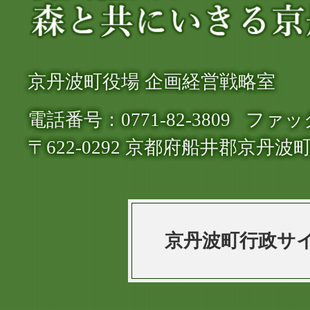
住・
定
住
京丹波町役場 企画経営戦略室
サ
電話番号：0771-82-3809
ファック
イ
〒622-0292 京都府船井郡京丹波
ト
森
と
共
京丹波町行政サ
に
い