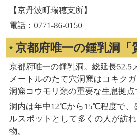
【京丹波町瑞穂支所】
電話：0771-86-0150
京都府唯一の鍾乳洞「
京都府唯一の鍾乳洞。総延長52.5メ
メートルのたて穴洞窟はコキクガ
洞窟コウモリ類の重要な生息拠点
洞内は年中12℃から15℃程度で
ルスポットとして多くの人が訪れ
物。