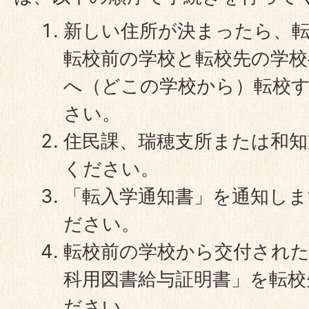
新しい住所が決まったら、
転校前の学校と転校先の学
へ（どこの学校から）転校
さい。
住民課、瑞穂支所または和知
ください。
「転入学通知書」を通知し
ださい。
転校前の学校から交付された
科用図書給与証明書」を転校
ださい。