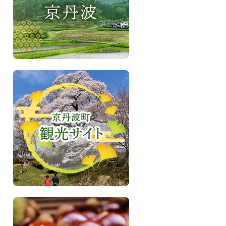
さ
い、
森
と
共
に
い
き
京
る
丹
町
波
京
町
丹
観
波
光
サ
イ
ト
ふ
る
さ