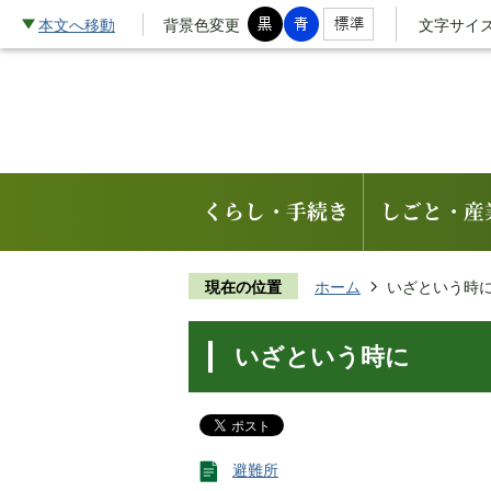
本文へ移動
背景色変更
文字サイ
くらし・手続き
しごと・産
現在の位置
ホーム
いざという時
いざという時に
避難所