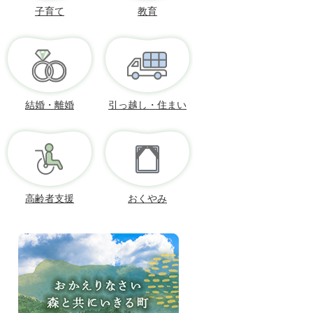
子育て
教育
結婚・離婚
引っ越し・住まい
高齢者支援
おくやみ
お
か
え
り
な