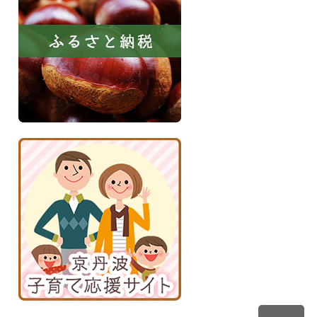
と
納
税
京
丹
波
子
育
て
応
援
サ
イ
ト