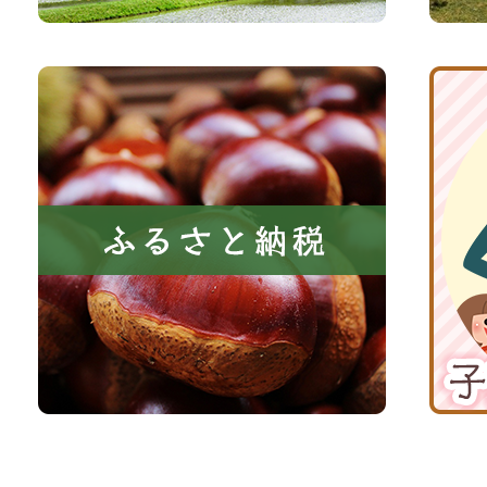
森
イ
と
ト
共
ふ
京
に
る
丹
い
さ
波
き
と
子
る
納
育
町
税
て
京
応
丹
援
波
サ
イ