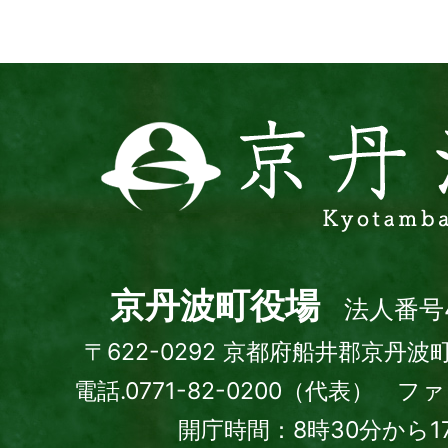
ト
京
丹
波
町
Kyotamba
town
京丹波町役場
法人番号4
〒622-0292 京都府船井郡京丹波
電話.0771-82-0200（代表） ファッ
開庁時間：8時30分から1