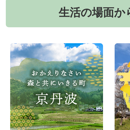
生活の場面か
お
京
か
丹
え
波
り
町
な
観
さ
光
い、
サ