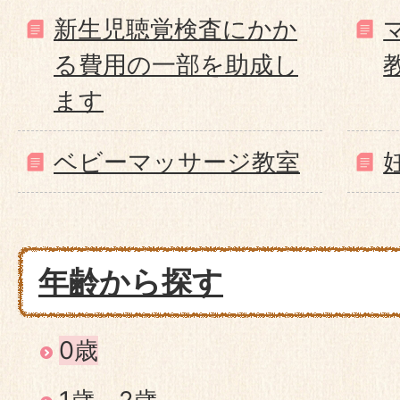
新生児聴覚検査にかか
る費用の一部を助成し
ます
ベビーマッサージ教室
年齢から探す
0歳