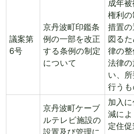
成年被
権利の
京丹波町印鑑条
措置の
議案第
例の一部を改正
図るた
6号
する条例の制定
律の整
について
法律の
い、所
行うも
加入に
京丹波町ケーブ
減によ
ルテレビ施設の
定住促
設置及び管理に