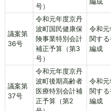
編成
号）
令和元年度京丹
波町国民健康保
令和元
議案第
険事業特別会計
関する
36号
補正予算（第3
編成
号）
令和元年度京丹
波町後期高齢者
令和元
議案第
医療特別会計補
関する
37号
正予算（第2
編成
号）