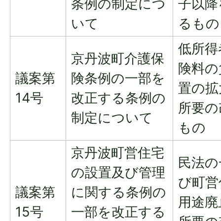
条例の制定につ
子以降
いて
るもの
低所得
京丹波町介護保
険料の
議案第
険条例の一部を
置の拡
14号
改正する条例の
所要の
制定について
もの
京丹波町営住宅
民法の
の設置及び管理
び町営
議案第
に関する条例の
用途廃
15号
一部を改正する