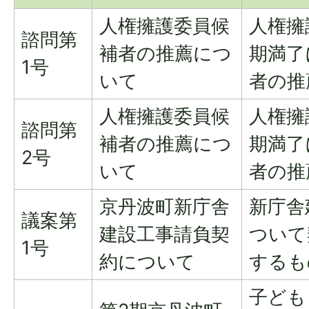
人権擁護委員候
人権擁
諮問第
補者の推薦につ
期満了
1号
いて
者の推
人権擁護委員候
人権擁
諮問第
補者の推薦につ
期満了
2号
いて
者の推
京丹波町新庁舎
新庁舎
議案第
建設工事請負契
ついて
1号
約について
するも
子ども