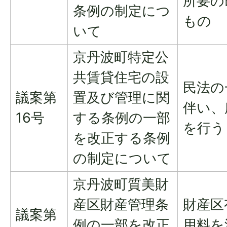
所要の
条例の制定につ
もの
いて
京丹波町特定公
共賃貸住宅の設
民法の
議案第
置及び管理に関
伴い、
16号
する条例の一部
を行う
を改正する条例
の制定について
京丹波町質美財
産区財産管理条
財産区
議案第
例の一部を改正
用料を