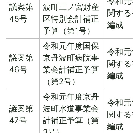
令和元
議案第
波町三ノ宮財産
関する
45号
区特別会計補正
編成
予算（第1号）
令和元年度国保
令和元
議案第
京丹波町病院事
関する
46号
業会計補正予算
編成
（第2号）
令和元年度京丹
令和元
議案第
波町水道事業会
関する
47号
計補正予算（第
編成
3号）