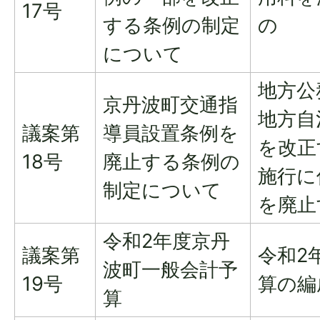
17号
する条例の制定
の
について
地方公
京丹波町交通指
地方自
議案第
導員設置条例を
を改正
18号
廃止する条例の
施行に
制定について
を廃止
令和2年度京丹
議案第
令和2
波町一般会計予
19号
算の編
算