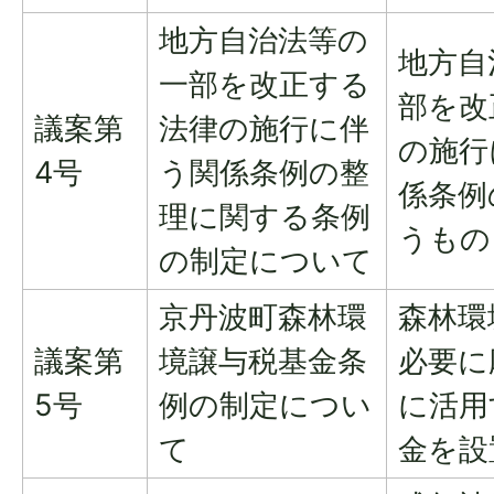
地方自治法等の
地方自
一部を改正する
部を改
議案第
法律の施行に伴
の施行
4号
う関係条例の整
係条例
理に関する条例
うもの
の制定について
京丹波町森林環
森林環
議案第
境譲与税基金条
必要に
5号
例の制定につい
に活用
て
金を設