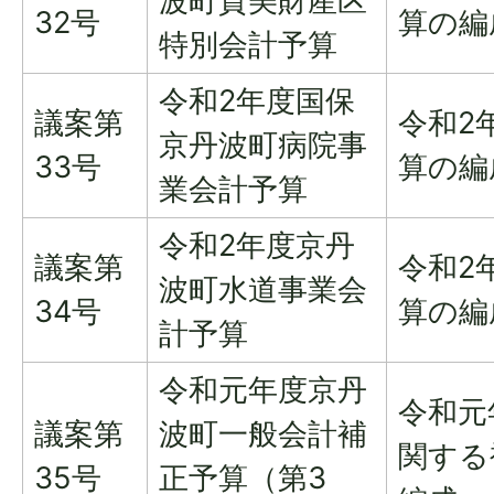
波町質美財産区
32号
算の編
特別会計予算
令和2年度国保
議案第
令和2
京丹波町病院事
33号
算の編
業会計予算
令和2年度京丹
議案第
令和2
波町水道事業会
34号
算の編
計予算
令和元年度京丹
令和元
議案第
波町一般会計補
関する
35号
正予算（第3