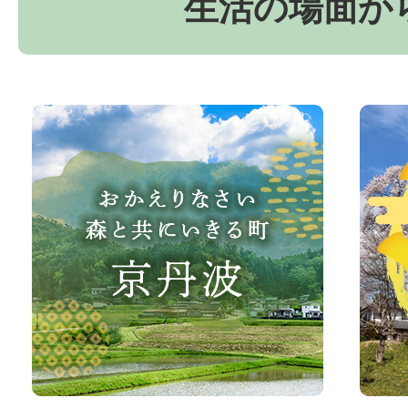
生活の場面か
お
京
か
丹
え
波
り
町
な
観
さ
光
い、
サ
森
イ