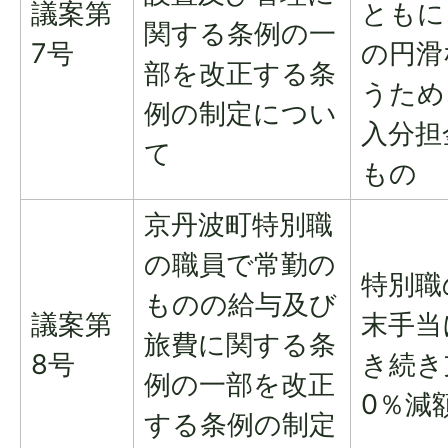
議案第
ともに
関する条例の一
7号
の円滑
部を改正する条
うため
例の制定につい
入分担
て
もの
京丹波町特別職
の職員で常勤の
特別職
ものの給与及び
議案第
末手当
旅費に関する条
8号
き続き
例の一部を改正
0％減
する条例の制定