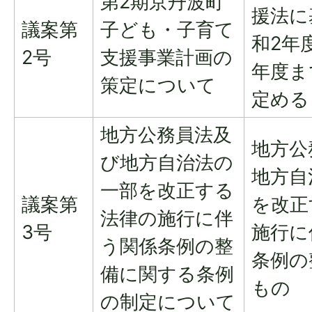
第2期京丹波町
援法に
議案第
子ども・子育て
和2年
2号
支援事業計画の
年度ま
策定について
定める
地方公務員法及
地方公
び地方自治法の
地方自
一部を改正する
議案第
を改正
法律の施行に伴
3号
施行に
う関係条例の整
条例の
備に関する条例
もの
の制定について