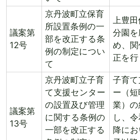
京丹波町立保育
上豊田
所設置条例の一
議案第
分園を
部を改正する条
12号
め、関
例の制定につい
正を行
て
京丹波町立子育
子育て
て支援センター
ー（短
の設置及び管理
業）の
議案第
に関する条例の
し、令
13号
一部を改正する
降にお