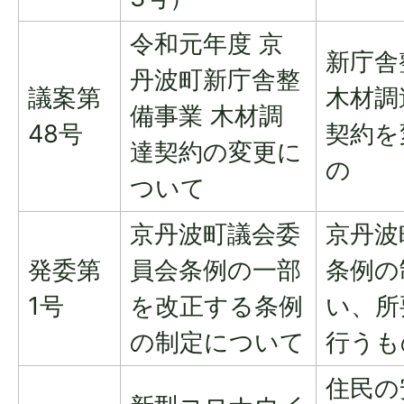
令和元年度 京
新庁舎
丹波町新庁舎整
議案第
木材調
備事業 木材調
48号
契約を
達契約の変更に
の
ついて
京丹波町議会委
京丹波
発委第
員会条例の一部
条例の
1号
を改正する条例
い、所
の制定について
行うも
住民の