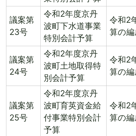
令和2年度京丹
議案第
令和2
波町下水道事業
23号
算の編
特別会計予算
令和2年度京丹
議案第
令和2
波町土地取得特
24号
算の編
別会計予算
令和2年度京丹
議案第
波町育英資金給
令和2
25号
付事業特別会計
算の編
予算