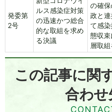
新型コロナウイ
の確保
ルス感染症対策
発委第
政と連
の迅速かつ総合
2号
て感染
的な取組を求め
態収束
る決議
層取組
この記事に関
合わせ