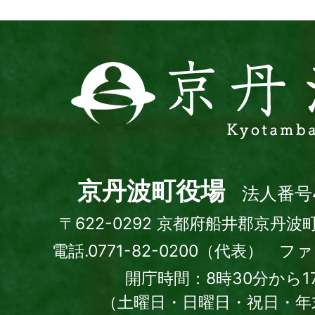
京
丹
波
町
Kyotamba
town
京丹波町役場
法人番号4
〒622-0292 京都府船井郡京丹波
電話.0771-82-0200（代表） ファッ
開庁時間：8時30分から1
（土曜日・日曜日・祝日・年