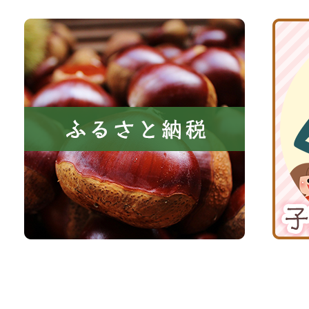
と
ト
共
ふ
京
に
る
丹
い
さ
波
き
と
子
る
納
育
町
税
て
京
応
丹
援
波
サ
イ
ト