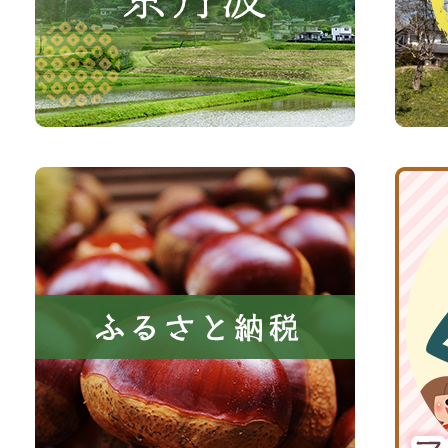
さ
光
い、
サ
森
イ
と
ト
共
ふ
京
に
る
丹
い
さ
波
き
と
子
る
納
育
町
税
て
京
応