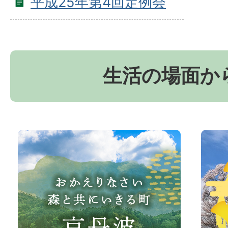
平成25年第4回定例会
生活の場面か
お
京
か
丹
え
波
り
町
な
観