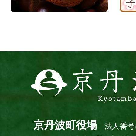
丹
援
波
サ
イ
ト
京
丹
波
町
Kyotamba
town
京丹波町役場
法人番号4