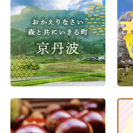
か
丹
え
波
り
町
な
観
さ
光
い、
サ
森
イ
と
ト
共
ふ
京
に
る
丹
い
さ
波