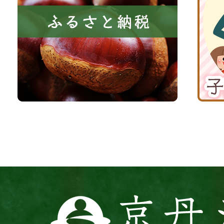
き
と
子
る
納
育
町
税
て
京
応
丹
援
波
サ
イ
ト
京
丹