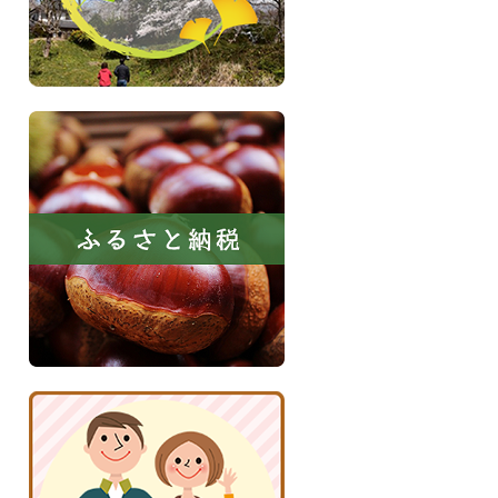
イ
ト
ふ
る
さ
と
納
税
京
丹
波
子
育