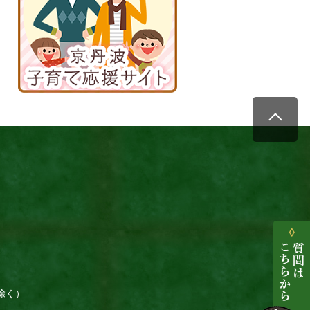
て
応
援
サ
イ
ト
除く）