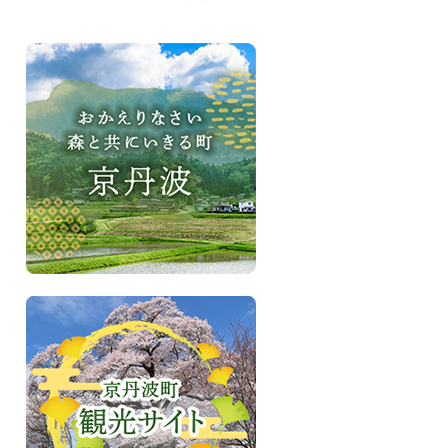
お
か
え
り
な
さ
い、
森
と
共
に
い
き
京
る
丹
町
波
京
町
丹
観
波
光
サ