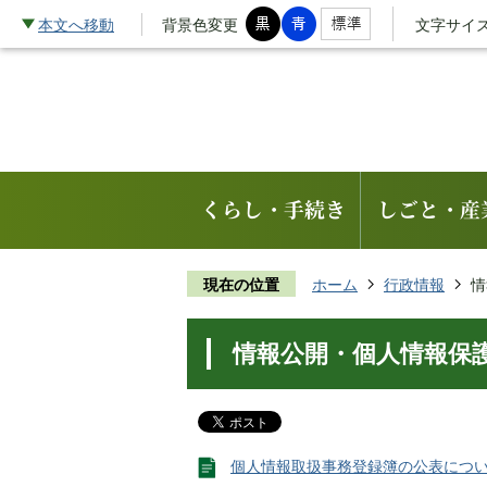
本文へ移動
背景色変更
文字サイ
くらし・手続き
しごと・産
現在の位置
ホーム
行政情報
情
情報公開・個人情報保
個人情報取扱事務登録簿の公表につ