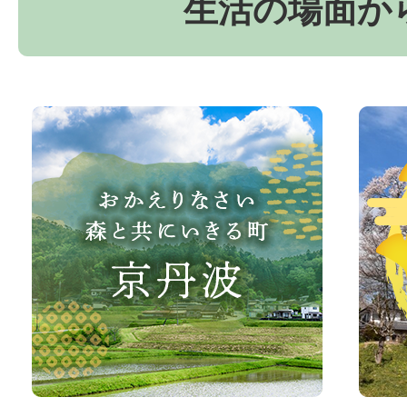
生活の場面か
お
京
か
丹
え
波
り
町
な
観
さ
光
い、
サ
森
イ