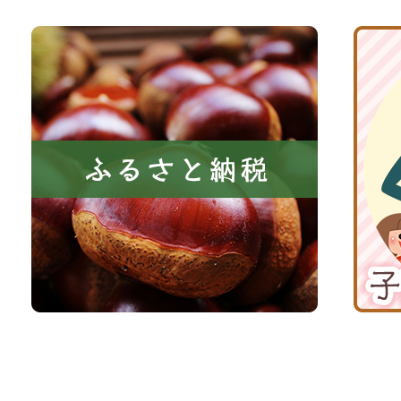
と
ト
共
ふ
京
に
る
丹
い
さ
波
き
と
子
る
納
育
町
税
て
京
応
丹
援
波
サ
イ