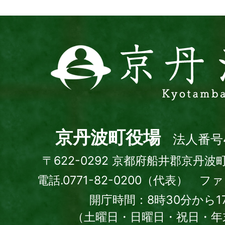
ト
京
丹
波
町
Kyotamba
town
京丹波町役場
法人番号4
〒622-0292 京都府船井郡京丹波
電話.0771-82-0200（代表） ファッ
開庁時間：8時30分から1
（土曜日・日曜日・祝日・年