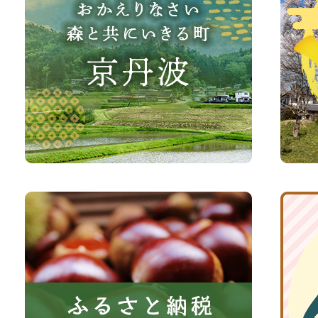
え
波
り
町
な
観
さ
光
い、
サ
森
イ
と
ト
共
ふ
京
に
る
丹
い
さ
波
き
と
子