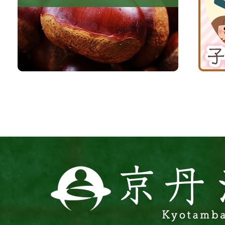
る
納
育
町
税
て
京
応
丹
援
波
サ
イ
ト
京
丹
波
町