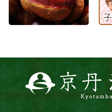
京
応
丹
援
波
サ
イ
ト
京
丹
波
町
Kyotamba