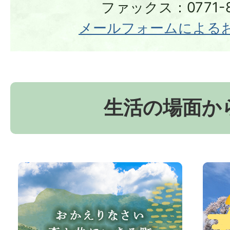
ファックス：0771-8
メールフォームによる
生活の場面か
お
京
か
丹
え
波