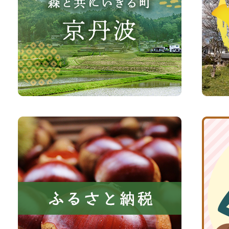
り
町
な
観
さ
光
い、
サ
森
イ
と
ト
共
ふ
京
に
る
丹
い
さ
波
き
と
子
る
納
育
町
税
て