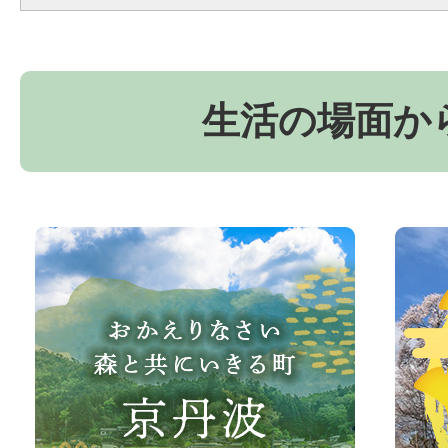
生活の場面か
お
京
か
丹
え
波
り
町
な
観
さ
光