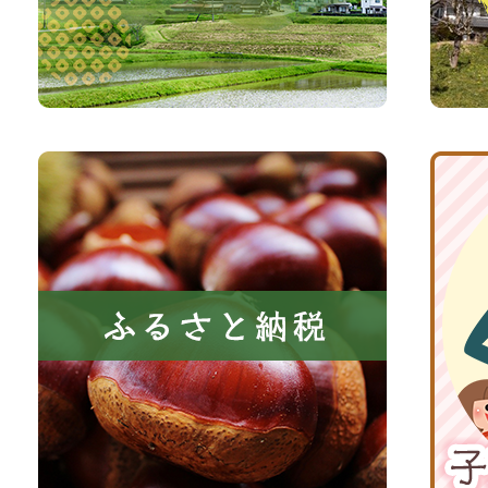
い、
サ
森
イ
と
ト
共
ふ
京
に
る
丹
い
さ
波
き
と
子
る
納
育
町
税
て
京
応
丹
援