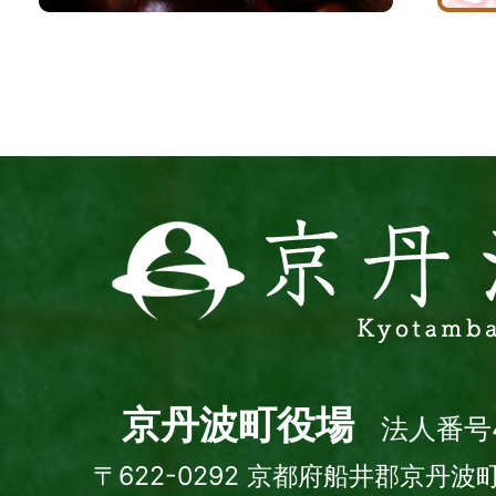
波
サ
イ
ト
京
丹
波
町
Kyotamba
town
京丹波町役場
法人番号4
〒622-0292 京都府船井郡京丹波