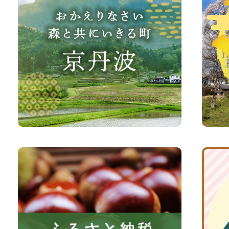
え
波
り
町
な
観
さ
光
い、
サ
森
イ
と
ト
共
ふ
京
に
る
丹
い
さ
波
き
と
子