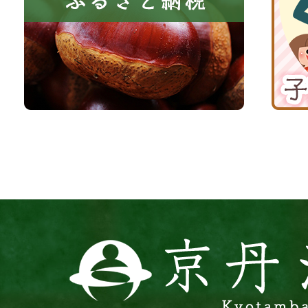
る
納
育
町
税
て
京
応
丹
援
波
サ
イ
ト
京
丹
波