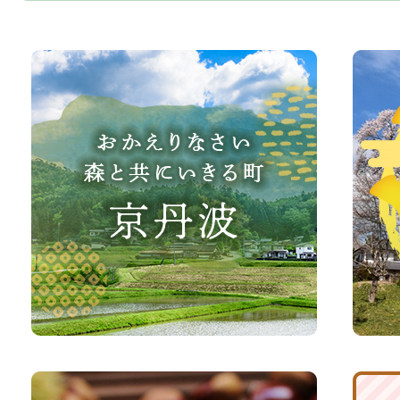
お
京
か
丹
え
波
り
町
な
観
さ
光
い、
サ
森
イ
と
ト
共
ふ
京