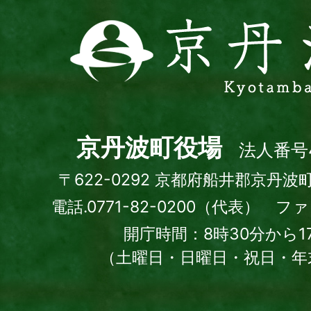
京
丹
波
町
Kyotamba
town
京丹波町役場
法人番号4
〒622-0292 京都府船井郡京丹波
電話.0771-82-0200（代表） ファッ
開庁時間：8時30分から1
（土曜日・日曜日・祝日・年