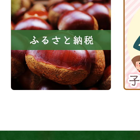
に
る
丹
い
さ
波
き
と
子
る
納
育
町
税
て
京
応
丹
援
波
サ
イ
ト