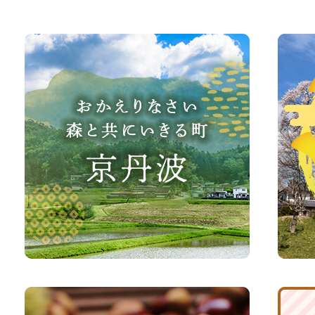
お
京
か
丹
え
波
り
町
な
観
さ
光
い、
サ
森
イ
と
ト
共
ふ
京