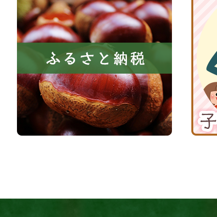
に
る
丹
い
さ
波
き
と
子
る
納
育
町
税
て
京
応
丹
援
波
サ
イ
ト