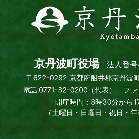
京
丹
波
町
Kyotamba
town
京丹波町役場
法人番号4
〒622-0292 京都府船井郡京丹波
電話.0771-82-0200（代表） ファッ
開庁時間：8時30分から1
（土曜日・日曜日・祝日・年