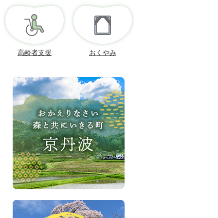
高齢者支援
おくやみ
お
か
え
り
な
さ
い、
森
と
共
に
い
き
京
る
丹