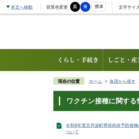
本文へ移動
背景色変更
文字サイ
くらし・手続き
しごと・産
現在の位置
ホーム
各課から探す
ワクチン接種に関する
令和8年度京丹波町帯状疱疹予防接種
ついて