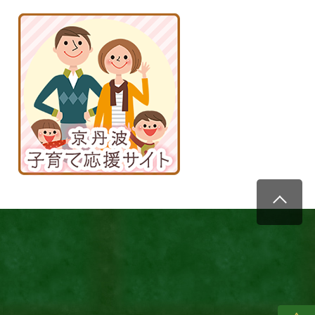
京
丹
波
子
育
て
応
援
サ
イ
ト