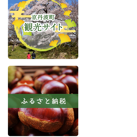
町
波
京
町
丹
観
波
光
サ
イ
ト
ふ
る
さ
と
納
税