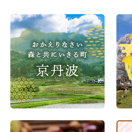
お
京
か
丹
え
波
り
町
な
観
さ
光
い、
サ
森
イ
と
ト
共
ふ
京