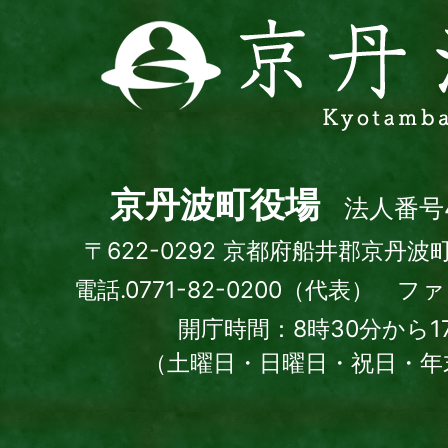
京
丹
波
町
Kyotamba
town
京丹波町役場
法人番号4
〒622-0292 京都府船井郡京丹波
電話.0771-82-0200（代表） ファッ
開庁時間：8時30分から1
（土曜日・日曜日・祝日・年