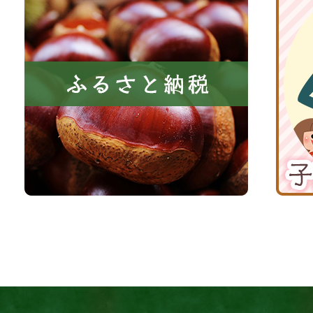
に
る
丹
い
さ
波
き
と
子
る
納
育
町
税
て
京
応
丹
援
波
サ
イ
ト