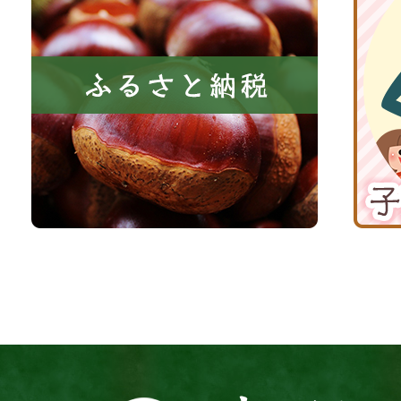
い
さ
波
き
と
子
る
納
育
町
税
て
京
応
丹
援
波
サ
イ
ト
京