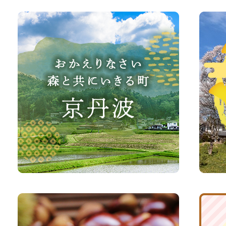
お
京
か
丹
え
波
り
町
な
観
さ
光
い、
サ
森
イ
と
ト
共
ふ
京
に
る
丹