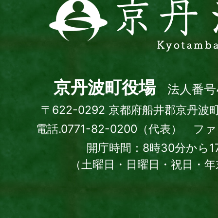
丹
波
町
Kyotamba
town
京丹波町役場
法人番号4
〒622-0292 京都府船井郡京丹波
電話.0771-82-0200（代表） ファッ
開庁時間：8時30分から1
（土曜日・日曜日・祝日・年