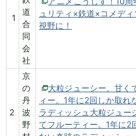
アニメこうしす！10周
道
ュリティ×鉄道×コメディ
1
合
視野に！
同
会
社
京
の
大粒ジューシー。甘く
丹
ィー。1年に2回しか取れ
2
波
ラディッシュ大粒ジュー
野
てフルーティー。1年に2