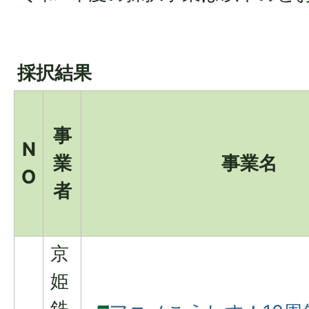
採択結果
事
N
業
事業名
O
者
京
姫
鉄