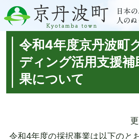
令和4年度京丹波町
ディング活用支援補
果について
更
令和4年度の採択事業は以下のと