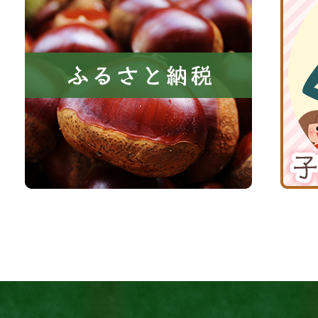
に
る
丹
い
さ
波
き
と
子
る
納
育
町
税
て
京
応
丹
援
波
サ
イ
ト