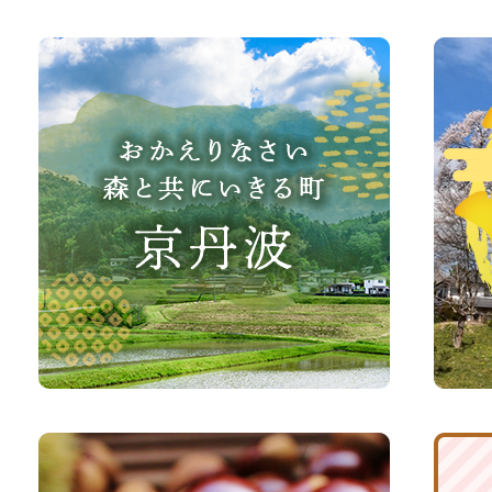
お
京
か
丹
え
波
り
町
な
観
さ
光
い、
サ
森
イ
と
ト
共
ふ
京