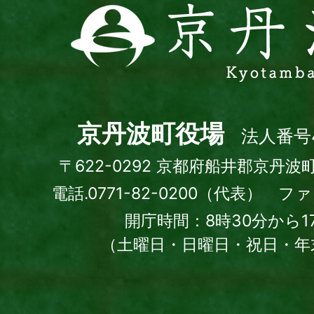
京
丹
波
町
Kyotamba
town
京丹波町役場
法人番号4
〒622-0292 京都府船井郡京丹波
電話.0771-82-0200（代表） ファッ
開庁時間：8時30分から1
（土曜日・日曜日・祝日・年