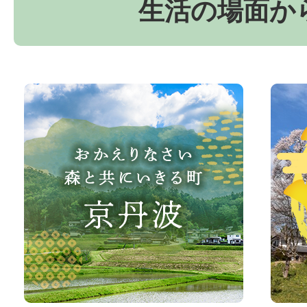
生活の場面か
お
京
か
丹
え
波
り
町
な
観
さ
光
い、
サ
森
イ