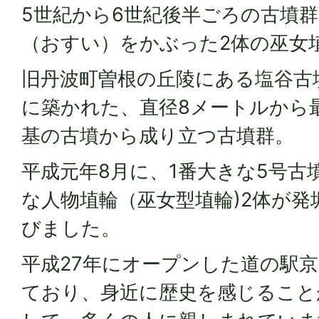
5世紀から6世紀後半ごろの古墳
（おすい）をかぶった2体の巫女
旧丹波町曽根の丘陵にある塩谷古
に築かれた、直径8メートルから最大
基の古墳から成り立つ古墳群。
平成元年8月に、1番大きな5号古
な人物埴輪（巫女型埴輪)2体が発
びました。
平成27年にオープンした道の駅
ており、身近に歴史を感じること