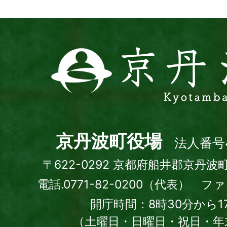
ト
京
丹
波
町
Kyotamba
town
京丹波町役場
法人番号4
〒622-0292 京都府船井郡京丹波
電話.0771-82-0200（代表） ファッ
開庁時間：8時30分から1
（土曜日・日曜日・祝日・年