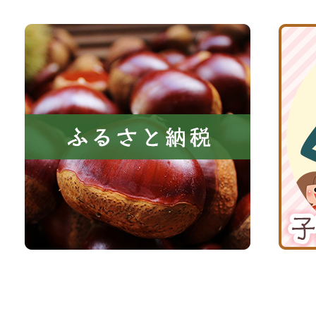
と
ト
共
ふ
京
に
る
丹
い
さ
波
き
と
子
る
納
育
町
税
て
京
応
丹
援
波
サ
イ