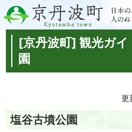
[京丹波町] 観光ガイ
園
更
塩谷古墳公園