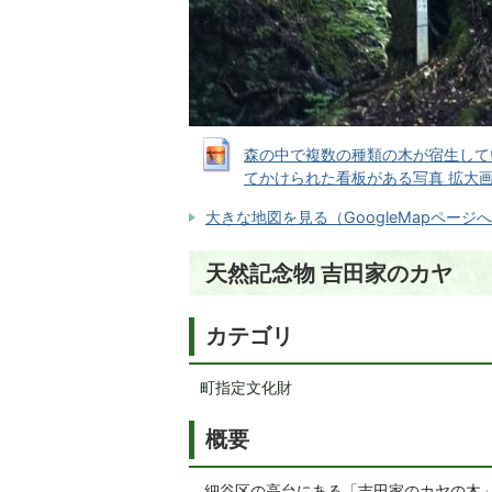
森の中で複数の種類の木が宿生して
てかけられた看板がある写真 拡大画像 (J
大きな地図を見る（GoogleMapページ
天然記念物 吉田家のカヤ
カテゴリ
町指定文化財
概要
細谷区の高台にある「吉田家のカヤの木」