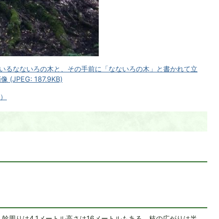
いるなないろの木と、その手前に「なないろの木」と書かれて立
PEG: 187.9KB)
へ）
幹周りは4.1メートル高さは16メートルもある。枝の広がりは半