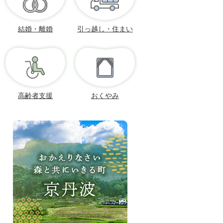
結婚・離婚
引っ越し・住まい
高齢者支援
おくやみ
お
か
え
り
な
さ
い、
森
と
共