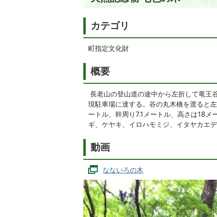
カテゴリ
町指定文化財
概要
長老山の登山道の途中から左折して竜王谷
現駐車場に達する。谷の丸木橋を渡ると左
ートル、幹周り7.1メートル、高さは18
ギ、ケヤキ、イロハモミジ、イタヤカエデ
動画
なないろの木