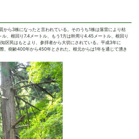
質から3株になったと言われている。そのうち1株は落雷により枯
トル、根回り7.4メートル、もう1方は幹周り4.45メートル、根回り
て須知区民はもとより、参拝者から大切にされている。平成3年に
際、樹齢400年から450年とされた。根元からは1年を通じて湧き