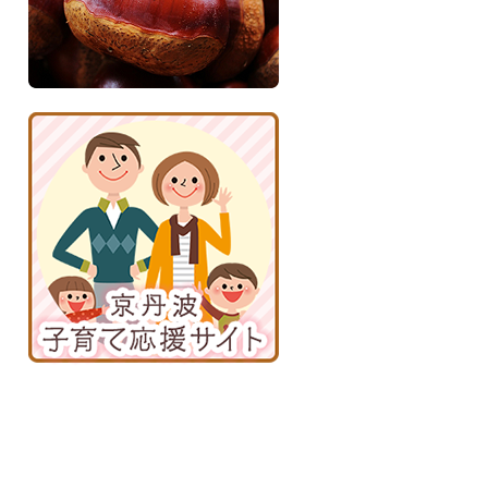
京
丹
波
子
育
て
応
援
サ
イ
ト