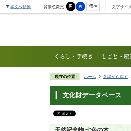
本文へ移動
背景色変更
文字サイ
くらし・手続き
しごと・産
現在の位置
ホーム
各課から探す
文化財データベース
天然記念物 七色の木