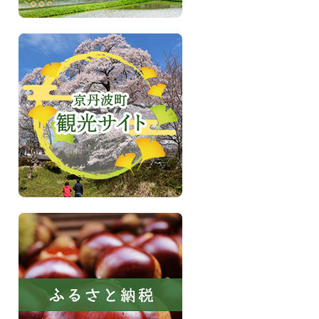
に
い
き
京
る
丹
町
波
京
町
丹
観
波
光
サ
イ
ト
ふ
る
さ
と
納
税