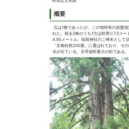
町指定文化財
概要
元は1株であったが、この地特有の岩盤地
れた。残る2株のうち1方は幹周り7.3メー
4.95メートル。稲荷神社のご神木とし
「京都自然200選」に選ばれており、その
水が出ている。京丹波町最大の杉である。