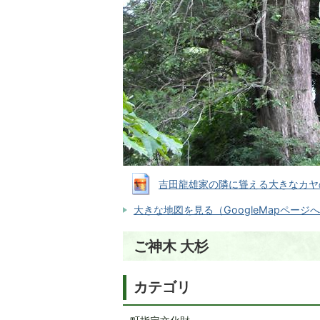
吉田龍雄家の隣に聳える大きなカヤの木の写
大きな地図を見る（GoogleMapページ
ご神木 大杉
カテゴリ