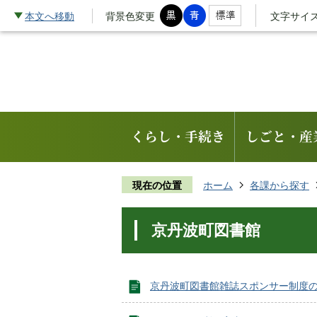
本文へ移動
背景色変更
文字サイ
くらし・手続き
しごと・産
現在の位置
ホーム
各課から探す
京丹波町図書館
京丹波町図書館雑誌スポンサー制度