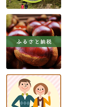
ふ
る
さ
と
納
税
京
丹
波
子
育
て
応