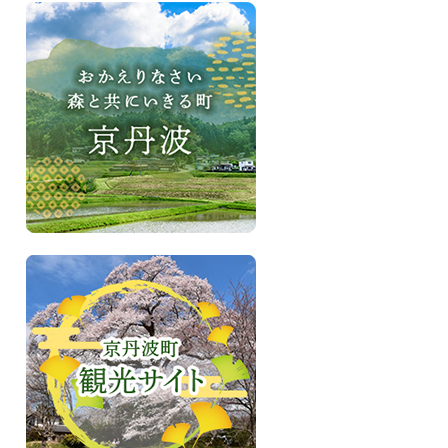
お
か
え
り
な
さ
い、
森
と
共
に
い
き
京
る
丹
町
波
京
町
丹
観
波
光
サ
イ
ト