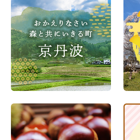
か
丹
え
波
り
町
な
観
さ
光
い、
サ
森
イ
と
ト
共
ふ
京
に
る
丹
い
さ
波