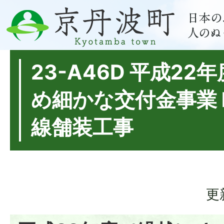
23-A46D 平成22
め細かな交付金事業
線舗装工事
更