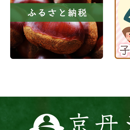
き
と
子
る
納
育
町
税
て
京
応
丹
援
波
サ
イ
ト
京
丹