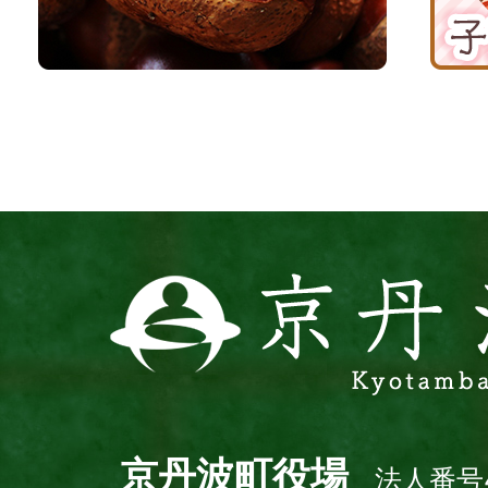
京
応
丹
援
波
サ
イ
ト
京
丹
波
町
Kyotamba
town
京丹波町役場
法人番号4