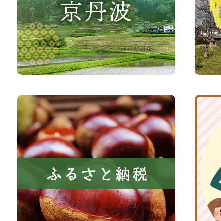
な
観
さ
光
い、
サ
森
イ
と
ト
共
ふ
京
に
る
丹
い
さ
波
き
と
子
る
納
育
町
税
て