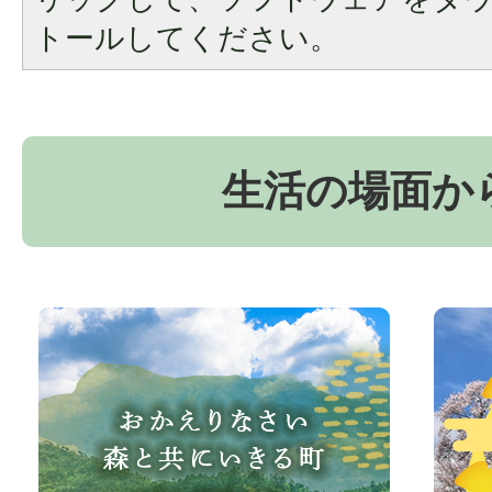
トールしてください。
生活の場面か
お
京
か
丹
え
波
り
町