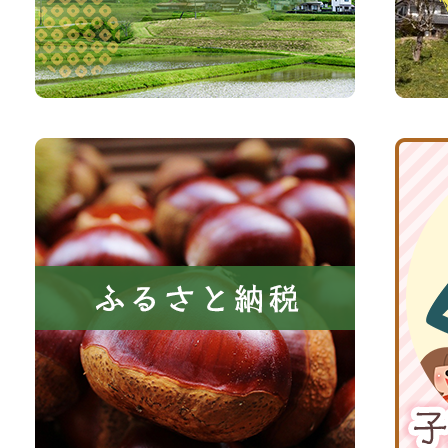
い、
サ
森
イ
と
ト
共
ふ
京
に
る
丹
い
さ
波
き
と
子
る
納
育
町
税
て
京
応
丹
援