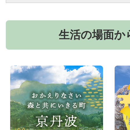
生活の場面か
お
京
か
丹
え
波
り
町
な
観
さ
光