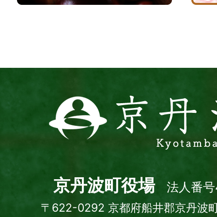
波
サ
イ
ト
京
丹
波
町
Kyotamba
town
京丹波町役場
法人番号4
〒622-0292 京都府船井郡京丹波