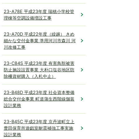
23-A78E 平成23年度 瑞穂小学校管
理棟等空調設備増設工事
23-A70D 平成22年度（繰越） きめ
細かな交付金事業 準用河川市森川 河
川改修工事
23-C84S 平成23年度 有害鳥獣被害
防止施設設置事業 大朴口塩谷地区防
除柵資材購入（入札中止）
23-B48D 平成23年度 社会資本整備
総合交付金事業 町道蒲生西階線舗装
設計業務
23-B45C 平成23年度 京丹波町立上
豊田保育所遊戯室耐震補強工事実施
設計業務