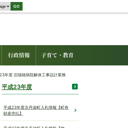
GO
行政情報
子育て・教育
平成23年度 旧瑞穂病院解体工事設計業務
平成23年度
平成23年度京丹波町入札情報【町有
財産売払】