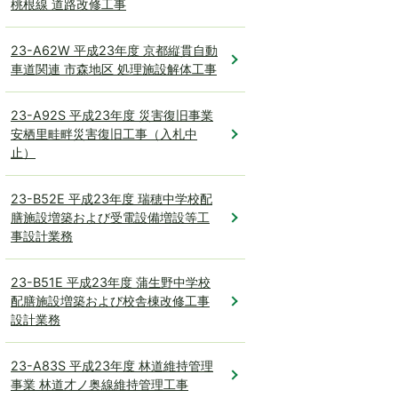
桃根線 道路改修工事
23-A62W 平成23年度 京都縦貫自動
車道関連 市森地区 処理施設解体工事
23-A92S 平成23年度 災害復旧事業
安栖里畦畔災害復旧工事（入札中
止）
23-B52E 平成23年度 瑞穂中学校配
膳施設増築および受電設備増設等工
事設計業務
23-B51E 平成23年度 蒲生野中学校
配膳施設増築および校舎棟改修工事
設計業務
23-A83S 平成23年度 林道維持管理
事業 林道才ノ奥線維持管理工事