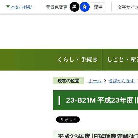
本文へ移動
背景色変更
文字サイ
くらし・手続き
しごと・産
現在の位置
ホーム
各課から探す
23-B21M 平成23
平成23年度 旧瑞穂病院解体