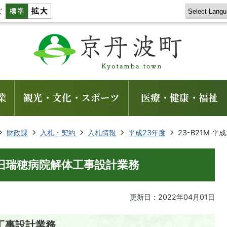
ズ
業
観光・文化・スポーツ
医療・健康・福祉
財政課
入札・契約
入札情報
平成23年度
23-B21M 
年度 旧瑞穂病院解体工事設計業務
更新日：2022年04月01日
工事設計業務