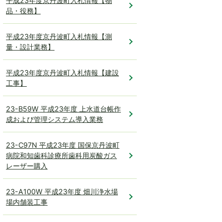
平成23年度京丹波町入札情報【物
品・役務】
平成23年度京丹波町入札情報【測
量・設計業務】
平成23年度京丹波町入札情報【建設
工事】
23-B59W 平成23年度 上水道台帳作
成および管理システム導入業務
23-C97N 平成23年度 国保京丹波町
病院和知歯科診療所歯科用炭酸ガス
レーザー購入
23-A100W 平成23年度 畑川浄水場
場内舗装工事