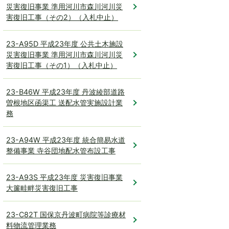
災害復旧事業 準用河川市森川河川災
害復旧工事（その2）（入札中止）
23-A95D 平成23年度 公共土木施設
災害復旧事業 準用河川市森川河川災
害復旧工事（その1）（入札中止）
23-B46W 平成23年度 丹波綾部道路
曽根地区函渠工 送配水管実施設計業
務
23-A94W 平成23年度 統合簡易水道
整備事業 寺谷団地配水管布設工事
23-A93S 平成23年度 災害復旧事業
大簾畦畔災害復旧工事
23-C82T 国保京丹波町病院等診療材
料物流管理業務