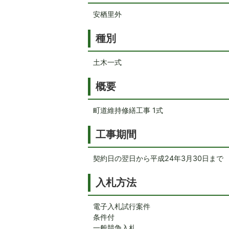
安栖里外
種別
土木一式
概要
町道維持修繕工事 1式
工事期間
契約日の翌日から平成24年3月30日まで
入札方法
電子入札試行案件
条件付
一般競争入札