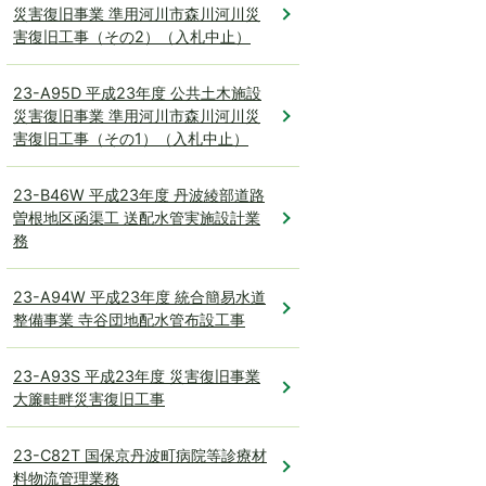
災害復旧事業 準用河川市森川河川災
害復旧工事（その2）（入札中止）
23-A95D 平成23年度 公共土木施設
災害復旧事業 準用河川市森川河川災
害復旧工事（その1）（入札中止）
23-B46W 平成23年度 丹波綾部道路
曽根地区函渠工 送配水管実施設計業
務
23-A94W 平成23年度 統合簡易水道
整備事業 寺谷団地配水管布設工事
23-A93S 平成23年度 災害復旧事業
大簾畦畔災害復旧工事
23-C82T 国保京丹波町病院等診療材
料物流管理業務