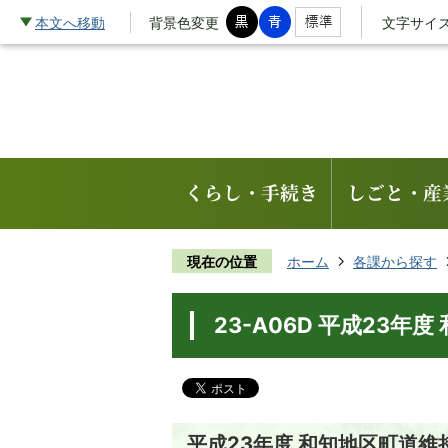
本文へ移動
背景色変更
文字サイ
くらし・手続き
しごと・産
現在の位置
ホーム
各課から探す
23-A06D 平成23
平成23年度 和知地区町道維