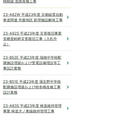
桃根線 道路改修工事
23-A62W 平成23年度 京都縦貫自動
車道関連 市森地区 処理施設解体工事
23-A92S 平成23年度 災害復旧事業
安栖里畦畔災害復旧工事（入札中
止）
23-B52E 平成23年度 瑞穂中学校配
膳施設増築および受電設備増設等工
事設計業務
23-B51E 平成23年度 蒲生野中学校
配膳施設増築および校舎棟改修工事
設計業務
23-A83S 平成23年度 林道維持管理
事業 林道才ノ奥線維持管理工事