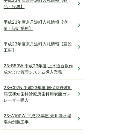
平成23年度京丹波町入札情報【物
品・役務】
平成23年度京丹波町入札情報【測
量・設計業務】
平成23年度京丹波町入札情報【建設
工事】
23-B59W 平成23年度 上水道台帳作
成および管理システム導入業務
23-C97N 平成23年度 国保京丹波町
病院和知歯科診療所歯科用炭酸ガス
レーザー購入
23-A100W 平成23年度 畑川浄水場
場内舗装工事