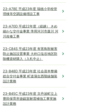
23-A78E 平成23年度 瑞穂小学校管
理棟等空調設備増設工事
23-A70D 平成22年度（繰越） きめ
細かな交付金事業 準用河川市森川 河
川改修工事
23-C84S 平成23年度 有害鳥獣被害
防止施設設置事業 大朴口塩谷地区防
除柵資材購入（入札中止）
23-B48D 平成23年度 社会資本整備
総合交付金事業 町道蒲生西階線舗装
設計業務
23-B45C 平成23年度 京丹波町立上
豊田保育所遊戯室耐震補強工事実施
設計業務