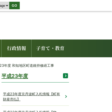
GO
行政情報
子育て・教育
平成23年度 和知地区町道維持修繕工事
平成23年度
平成23年度京丹波町入札情報【町有
財産売払】