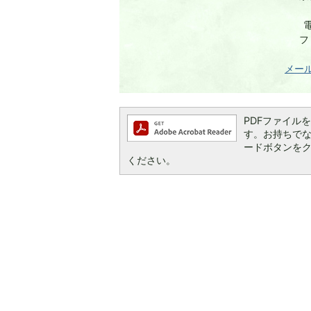
電
フ
メー
PDFファイルを閲
す。お持ちでない方
ードボタンを
ください。