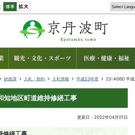
ズ
業
観光・文化・スポーツ
医療・健康・福祉
財政課
入札・契約
入札情報
平成23年度
23-A06D 
年度 和知地区町道維持修繕工事
更新日：2022年04月01日
持修繕工事