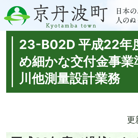
23-B02D 平成2
め細かな交付金事業
川他測量設計業務
更