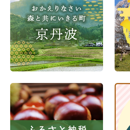
え
波
り
町
な
観
さ
光
い、
サ
森
イ
と
ト
共
ふ
京
に
る
丹
い
さ
波
き
と
子