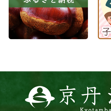
る
納
育
町
税
て
京
応
丹
援
波
サ
イ
ト
京
丹
波