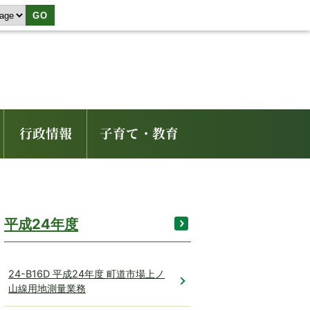
GO
行政情報
子育て・教育
平成24年度
24-B16D 平成24年度 町道市場上ノ
山線用地測量業務