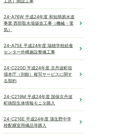
工区）開設工事
24-A76W 平成24年度 和知簡易水道
事業 西部取水場築造工事（機械・電
気）
24-A75E 平成24年度 瑞穂学校給食
センター外構施設整備工事
24-C220D 平成24年度 京丹波町役
場本庁（別館）複写サービスに関す
る契約
24-C219M 平成24年度 国保京丹波
町病院生体情報モニタ購入
24-C216E 平成24年度 蒲生野中学
校配膳室用備品等購入