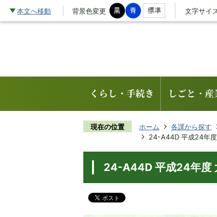
本文へ移動
背景色変更
文字サイ
くらし・手続き
しごと・産
現在の位置
ホーム
各課から探す
24-A44D 平成2
24-A44D 平成24