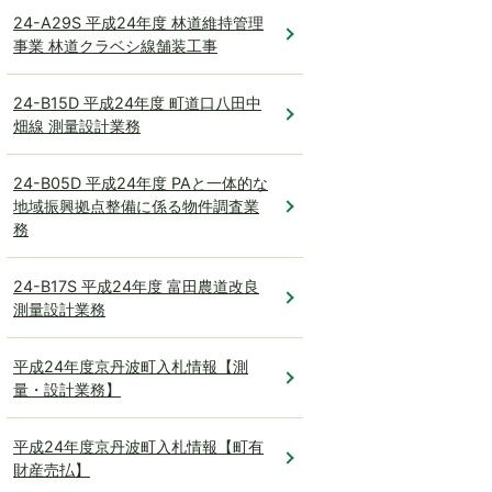
24-A29S 平成24年度 林道維持管理
事業 林道クラベシ線舗装工事
24-B15D 平成24年度 町道口八田中
畑線 測量設計業務
24-B05D 平成24年度 PAと一体的な
地域振興拠点整備に係る物件調査業
務
24-B17S 平成24年度 富田農道改良
測量設計業務
平成24年度京丹波町入札情報【測
量・設計業務】
平成24年度京丹波町入札情報【町有
財産売払】