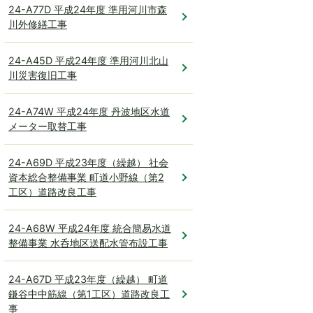
24-A77D 平成24年度 準用河川市森
川外修繕工事
24-A45D 平成24年度 準用河川北山
川災害復旧工事
24-A74W 平成24年度 丹波地区水道
メーター取替工事
24-A69D 平成23年度（繰越） 社会
資本総合整備事業 町道小野線（第2
工区）道路改良工事
24-A68W 平成24年度 統合簡易水道
整備事業 水呑地区送配水管布設工事
24-A67D 平成23年度（繰越） 町道
鎌谷中中筋線（第1工区）道路改良工
事