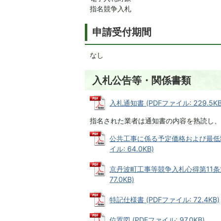
指名競争入札
申請受付期間
なし
入札公告等・関係書類
入札通知書 (PDFファイル: 229.5KB
指名された業者は通知書の内容を熟読し、
公共工事に係る予定価格および最低制
イル: 64.0KB)
京丹波町工事等競争入札心得第11条第
77.0KB)
特記仕様書 (PDFファイル: 72.4KB)
位置図 (PDFファイル: 97.0KB)