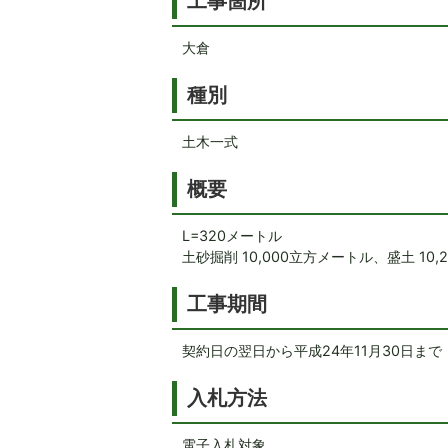
工事箇所
大倉
種別
土木一式
概要
L=320メートル
土砂掘削 10,000立方メートル、盛土 10
工事期間
契約日の翌日から平成24年11月30日まで
入札方法
電子入札対象