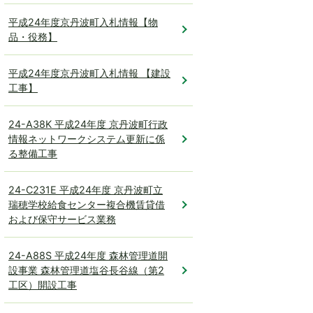
平成24年度京丹波町入札情報【物
品・役務】
平成24年度京丹波町入札情報 【建設
工事】
24-A38K 平成24年度 京丹波町行政
情報ネットワークシステム更新に係
る整備工事
24-C231E 平成24年度 京丹波町立
瑞穂学校給食センター複合機賃貸借
および保守サービス業務
24-A88S 平成24年度 森林管理道開
設事業 森林管理道塩谷長谷線（第2
工区）開設工事