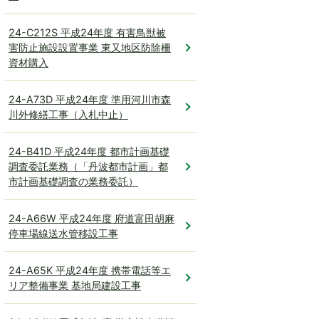
24-C212S 平成24年度 有害鳥獣被
害防止施設設置事業 東又地区防除柵
資材購入
24-A73D 平成24年度 準用河川市森
川外修繕工事（入札中止）
24-B41D 平成24年度 都市計画基礎
調査委託業務（「丹波都市計画」都
市計画基礎調査の業務委託）
24-A66W 平成24年度 府道富田胡麻
停車場線送水管移設工事
24-A65K 平成24年度 携帯電話等エ
リア整備事業 基地局建設工事