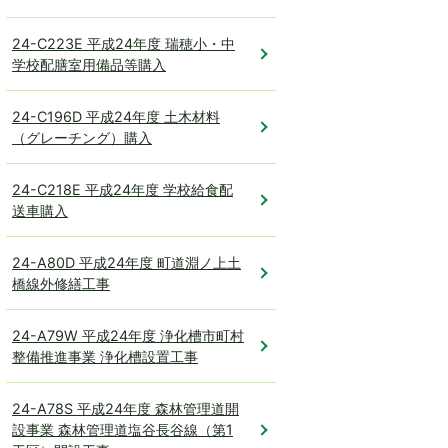
24-C223E 平成24年度 瑞穂小・中
学校配膳室用備品等購入
24-C196D 平成24年度 土木材料
（グレーチング）購入
24-C218E 平成24年度 学校給食配
送車購入
24-A80D 平成24年度 町道淵ノ上土
橋線外修繕工事
24-A79W 平成24年度 浄化槽市町村
整備推進事業 浄化槽設置工事
24-A78S 平成24年度 森林管理道開
設事業 森林管理道塩谷長谷線（第1