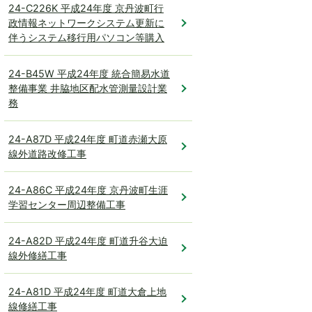
24-C226K 平成24年度 京丹波町行
政情報ネットワークシステム更新に
伴うシステム移行用パソコン等購入
24-B45W 平成24年度 統合簡易水道
整備事業 井脇地区配水管測量設計業
務
24-A87D 平成24年度 町道赤瀬大原
線外道路改修工事
24-A86C 平成24年度 京丹波町生涯
学習センター周辺整備工事
24-A82D 平成24年度 町道升谷大迫
線外修繕工事
24-A81D 平成24年度 町道大倉上地
線修繕工事