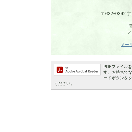
〒622-0292
電
フ
メー
PDFファイルを閲
す。お持ちでない方
ードボタンを
ください。