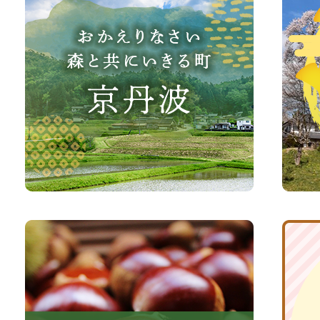
か
丹
え
波
り
町
な
観
さ
光
い、
サ
森
イ
と
ト
共
ふ
京
に
る
丹
い
さ
波
き
と
子