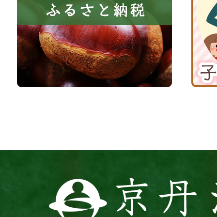
る
納
育
町
税
て
京
応
丹
援
波
サ
イ
ト
京
丹
波