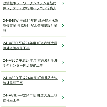
政情報ネットワークシステム更新に
伴うシステム移行用パソコン等購入
24-B45W 平成24年度 統合簡易水道
整備事業 井脇地区配水管測量設計業
務
24-A87D 平成24年度 町道赤瀬大原
線外道路改修工事
24-A86C 平成24年度 京丹波町生涯
学習センター周辺整備工事
24-A82D 平成24年度 町道升谷大迫
線外修繕工事
24-A81D 平成24年度 町道大倉上地
線修繕工事