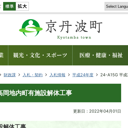
ズ
業
観光・文化・スポーツ
医療・健康・福祉
財政課
入札・契約
入札情報
平成24年度
24-A15G 
度 高岡地内町有施設解体工事
更新日：2022年04月01日
設解体工事