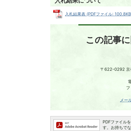
入札結果について
入札結果表 (PDFファイル: 100.8KB
この記事に
〒622-0292
電
フ
メー
PDFファイルを閲
す。お持ちでない方