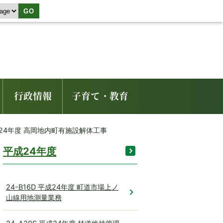
GO
行政情報
子育て・教育
平成24年度 高岡地内町有施設解体工事
平成24年度
24-B16D 平成24年度 町道市場上ノ
山線用地測量業務