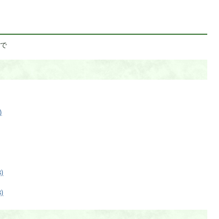
まで
)
)
)