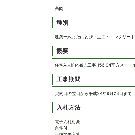
高岡
種別
建築一式またはとび・土工・コンクリート
概要
住宅A棟解体撤去工事 156.94平方メート
工事期間
契約日の翌日から平成24年9月28日まで
入札方法
電子入札対象
条件付
一般競争入札