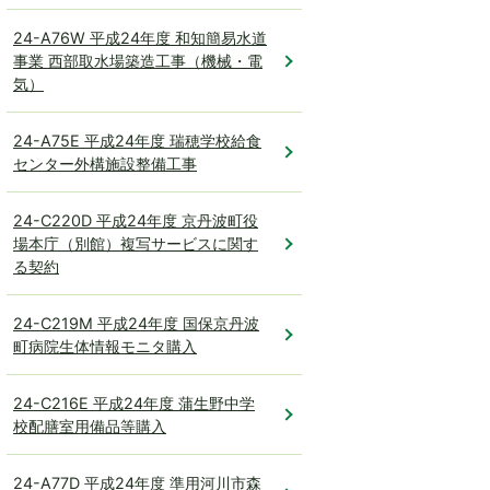
24-A76W 平成24年度 和知簡易水道
事業 西部取水場築造工事（機械・電
気）
24-A75E 平成24年度 瑞穂学校給食
センター外構施設整備工事
24-C220D 平成24年度 京丹波町役
場本庁（別館）複写サービスに関す
る契約
24-C219M 平成24年度 国保京丹波
町病院生体情報モニタ購入
24-C216E 平成24年度 蒲生野中学
校配膳室用備品等購入
24-A77D 平成24年度 準用河川市森