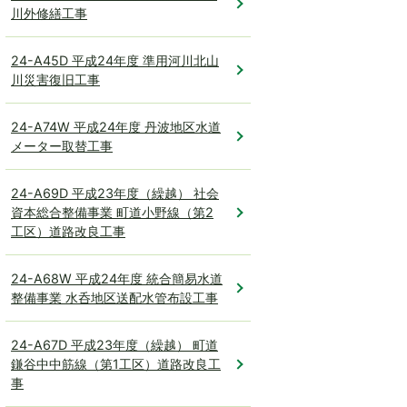
川外修繕工事
24-A45D 平成24年度 準用河川北山
川災害復旧工事
24-A74W 平成24年度 丹波地区水道
メーター取替工事
24-A69D 平成23年度（繰越） 社会
資本総合整備事業 町道小野線（第2
工区）道路改良工事
24-A68W 平成24年度 統合簡易水道
整備事業 水呑地区送配水管布設工事
24-A67D 平成23年度（繰越） 町道
鎌谷中中筋線（第1工区）道路改良工
事