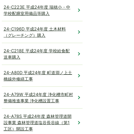
24-C223E 平成24年度 瑞穂小・中
学校配膳室用備品等購入
24-C196D 平成24年度 土木材料
（グレーチング）購入
24-C218E 平成24年度 学校給食配
送車購入
24-A80D 平成24年度 町道淵ノ上土
橋線外修繕工事
24-A79W 平成24年度 浄化槽市町村
整備推進事業 浄化槽設置工事
24-A78S 平成24年度 森林管理道開
設事業 森林管理道塩谷長谷線（第1
工区）開設工事