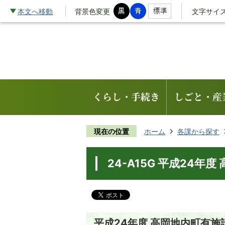
本文へ移動
背景色変更
文字サイ
くらし・手続き
しごと・産
現在の位置
ホーム
各課から探す
24-A15G 平成24年
平成24年度 高岡地内町有施