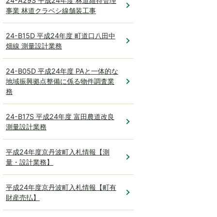
24-A29S 平成24年度 林道維持管理
事業 林道クラベシ線舗装工事
24-B15D 平成24年度 町道口八田中
畑線 測量設計業務
24-B05D 平成24年度 PAと一体的な
地域振興拠点整備に係る物件調査業
務
24-B17S 平成24年度 富田農道改良
測量設計業務
平成24年度京丹波町入札情報【測
量・設計業務】
平成24年度京丹波町入札情報【町有
財産売払】