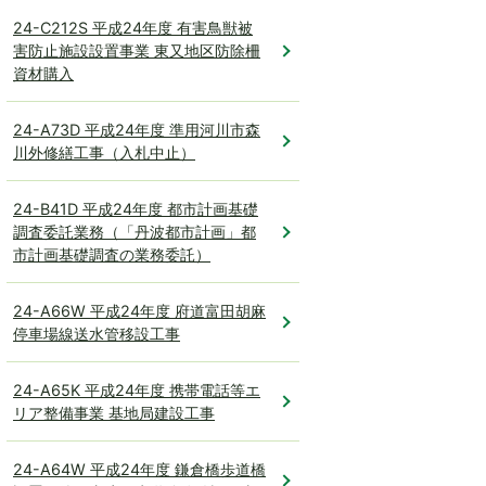
24-C212S 平成24年度 有害鳥獣被
害防止施設設置事業 東又地区防除柵
資材購入
24-A73D 平成24年度 準用河川市森
川外修繕工事（入札中止）
24-B41D 平成24年度 都市計画基礎
調査委託業務（「丹波都市計画」都
市計画基礎調査の業務委託）
24-A66W 平成24年度 府道富田胡麻
停車場線送水管移設工事
24-A65K 平成24年度 携帯電話等エ
リア整備事業 基地局建設工事
24-A64W 平成24年度 鎌倉橋歩道橋