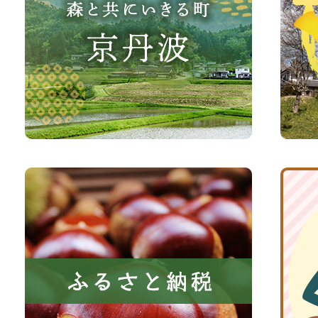
り
町
な
観
さ
光
い、
サ
森
イ
と
ト
共
ふ
京
に
る
丹
い
さ
波
き
と
子
る
納
育