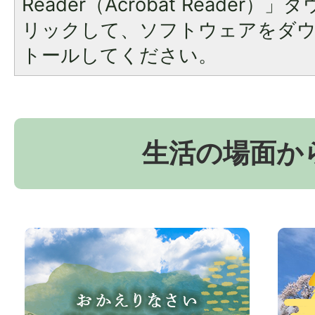
Reader（Acrobat Reade
リックして、ソフトウェアをダ
トールしてください。
生活の場面か
お
京
か
丹
え
波