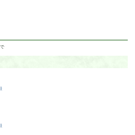
まで
)
)