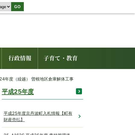
GO
行政情報
子育て・教育
平成24年度（繰越） 曽根地区倉庫解体工事
平成25年度
平成25年度京丹波町入札情報【町有
財産売払】