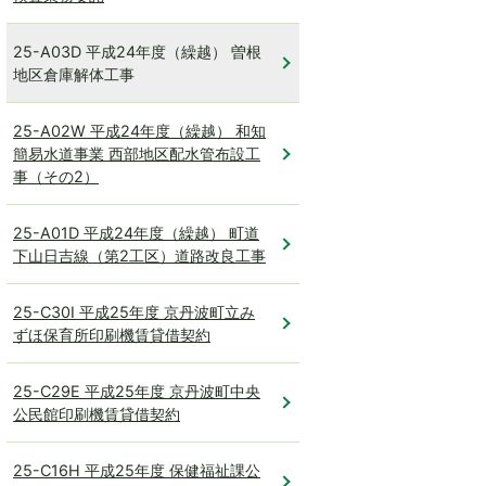
25-A03D 平成24年度（繰越） 曽根
地区倉庫解体工事
25-A02W 平成24年度（繰越） 和知
簡易水道事業 西部地区配水管布設工
事（その2）
25-A01D 平成24年度（繰越） 町道
下山日吉線（第2工区）道路改良工事
25-C30I 平成25年度 京丹波町立み
ずほ保育所印刷機賃貸借契約
25-C29E 平成25年度 京丹波町中央
公民館印刷機賃貸借契約
25-C16H 平成25年度 保健福祉課公