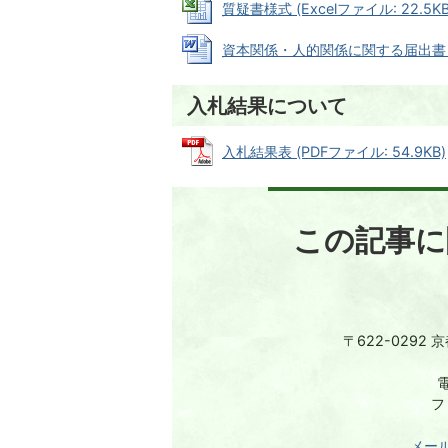
質疑書様式 (Excelファイル: 22.5KB
資本関係・人的関係に関する届出書 (Wo
入札結果について
入札結果表 (PDFファイル: 54.9KB)
この記事に
〒622-0292
電
フ
メー