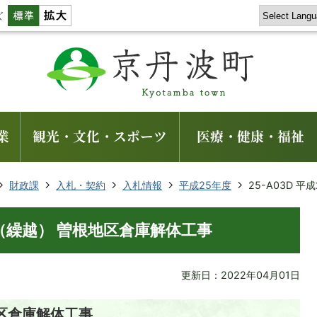
ズ
業
観光・文化・スポーツ
医療・健康・福祉
財政課
入札・契約
入札情報
平成25年度
25-A03D 
年度（繰越） 曽根地区倉庫解体工事
更新日：2022年04月01日
地区倉庫解体工事