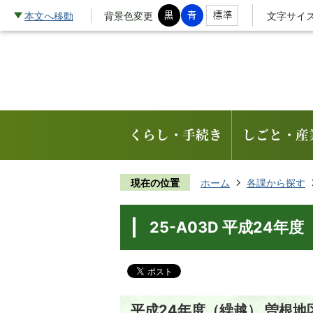
本文へ移動
背景色変更
文字サイ
くらし・手続き
しごと・産
現在の位置
ホーム
各課から探す
25-A03D 平成24
平成24年度（繰越） 曽根