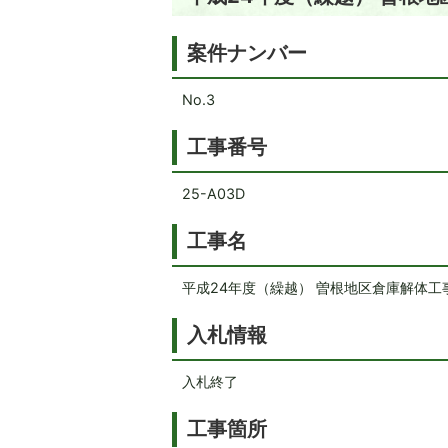
案件ナンバー
No.3
工事番号
25-A03D
工事名
平成24年度（繰越） 曽根地区倉庫解体工
入札情報
入札終了
工事箇所