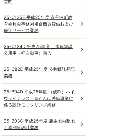
契約
25-C135E 平成25年度 京丹波町教
育委員会事務局複合機賃貸借および
保守サービス業務
25-C134D 平成25年度 土木建築課
公用車（軽自動車）購入
25-C82D 平成25年度 公共嘱託登記
業務
25-B04D 平成25年度 （仮称）ハイ
ウェイテラス・京たんば整備事業に
係る設計モニタリング業務
25-B03G 平成25年度 蒲生地内整地
工事測量設計業務