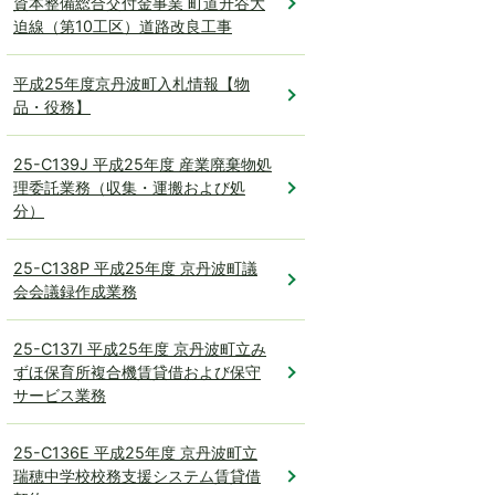
資本整備総合交付金事業 町道升谷大
迫線（第10工区）道路改良工事
平成25年度京丹波町入札情報【物
品・役務】
25-C139J 平成25年度 産業廃棄物処
理委託業務（収集・運搬および処
分）
25-C138P 平成25年度 京丹波町議
会会議録作成業務
25-C137I 平成25年度 京丹波町立み
ずほ保育所複合機賃貸借および保守
サービス業務
25-C136E 平成25年度 京丹波町立
瑞穂中学校校務支援システム賃貸借