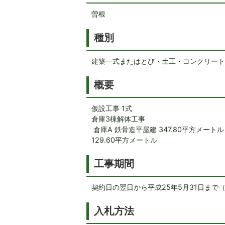
曽根
種別
建築一式またはとび・土工・コンクリート
概要
仮設工事 1式
倉庫3棟解体工事
倉庫A 鉄骨造平屋建 347.80平方メートル
129.60平方メートル
工事期間
契約日の翌日から平成25年5月31日まで
入札方法