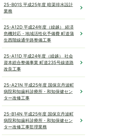
25-B01S 平成25年度 暗渠排水設計
業務
25-A12D 平成24年度（繰越） 経済
危機対応・地域活性化予備費 町道蒲
生西階線通学路整備工事
25-A11D 平成24年度（繰越） 社会
資本総合整備事業 町道235号線道路
改良工事
25-A21N 平成25年度 国保京丹波町
病院和知歯科診療所・和知保健セン
ター改修工事
25-B14N 平成25年度 国保京丹波町
病院和知歯科診療所・和知保健セン
ター改修工事監理業務