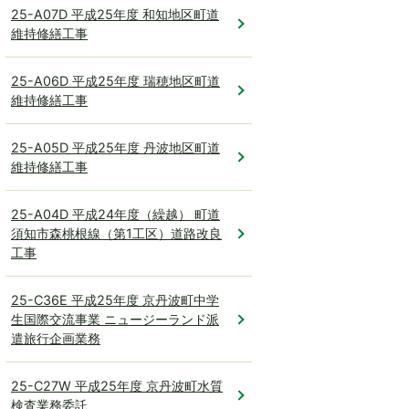
25-A07D 平成25年度 和知地区町道
維持修繕工事
25-A06D 平成25年度 瑞穂地区町道
維持修繕工事
25-A05D 平成25年度 丹波地区町道
維持修繕工事
25-A04D 平成24年度（繰越） 町道
須知市森桃根線（第1工区）道路改良
工事
25-C36E 平成25年度 京丹波町中学
生国際交流事業 ニュージーランド派
遣旅行企画業務
25-C27W 平成25年度 京丹波町水質
検査業務委託