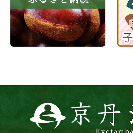
る
納
育
町
税
て
京
応
丹
援
波
サ
イ
ト
京
丹
波