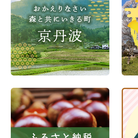
え
波
り
町
な
観
さ
光
い、
サ
森
イ
と
ト
共
ふ
京
に
る
丹
い
さ
波
き
と
子