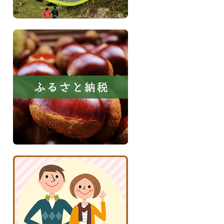
ふ
る
さ
と
納
税
京
丹
波
子
育
て
応