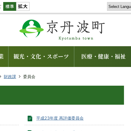
ズ
業
観光・文化・スポーツ
医療・健康・福祉
財政課
委員会
平成23年度 再評価委員会