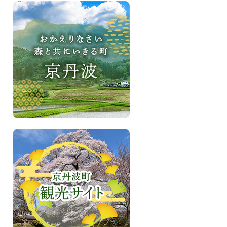
お
か
え
り
な
さ
い、
森
と
共
に
い
き
京
る
丹
町
波
京
町
丹
観
波
光
サ
イ
ト