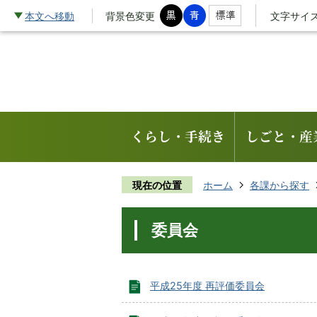
本文へ移動
背景色変更
文字サイ
くらし・手続き
しごと・産
現在の位置
ホーム
各課から探す
委員会
平成25年度 再評価委員会