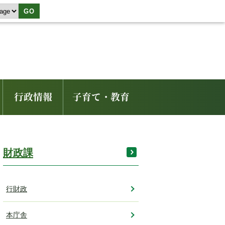
GO
行政情報
子育て・教育
財政課
行財政
本庁舎