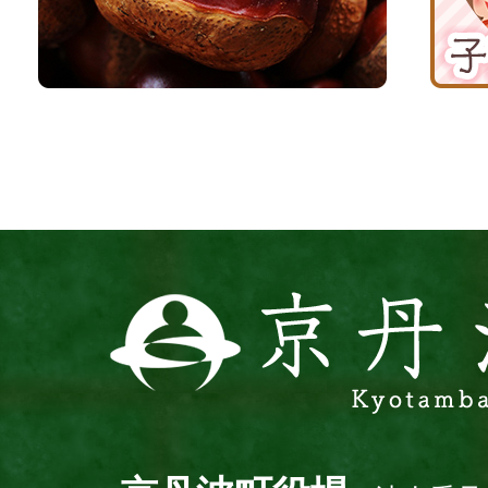
京
応
丹
援
波
サ
イ
ト
京
丹
波
町
Kyotamba
town