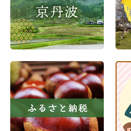
な
観
さ
光
い、
サ
森
イ
と
ト
共
ふ
京
に
る
丹
い
さ
波
き
と
子
る
納
育
町
税
て