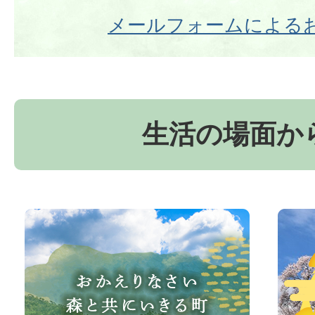
メールフォームによる
生活の場面か
お
京
か
丹
え
波
り
町