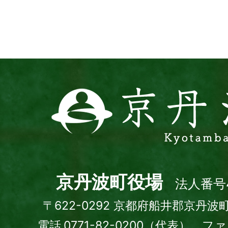
波
サ
イ
ト
京
丹
波
町
Kyotamba
town
京丹波町役場
法人番号4
〒622-0292 京都府船井郡京丹波
電話.0771-82-0200（代表） ファッ