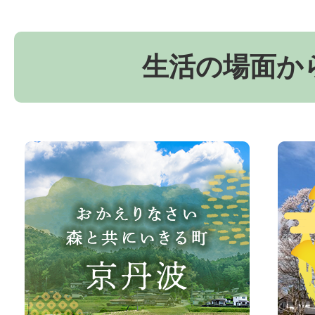
生活の場面か
お
京
か
丹
え
波
り
町
な
観
さ
光