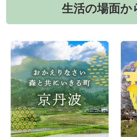
生活の場面か
お
京
か
丹
え
波
り
町
な
観
さ
光
い、
サ
森
イ