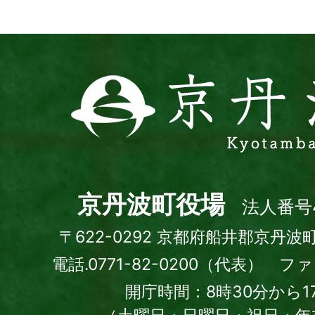
ト
京
丹
波
町
Kyotamba
town
京丹波町役場
法人番号4
〒622-0292 京都府船井郡京丹波
電話.0771-82-0200（代表） ファッ
開庁時間：8時30分から1