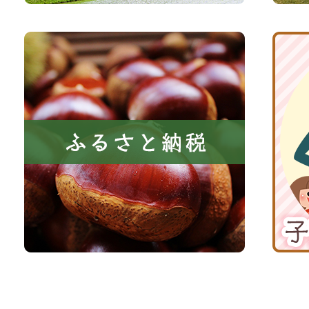
と
ト
共
ふ
京
に
る
丹
い
さ
波
き
と
子
る
納
育
町
税
て
京
応
丹
援
波
サ
イ