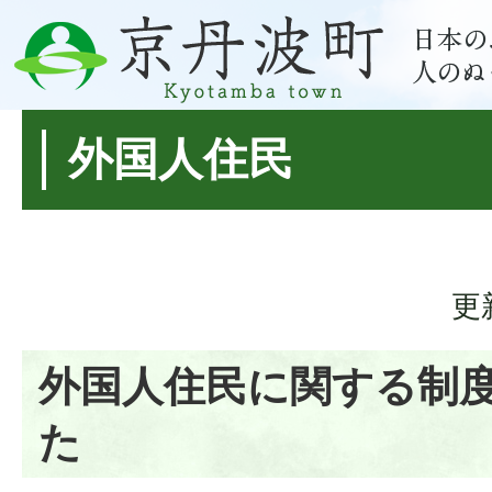
外国人住民
更
外国人住民に関する制
た