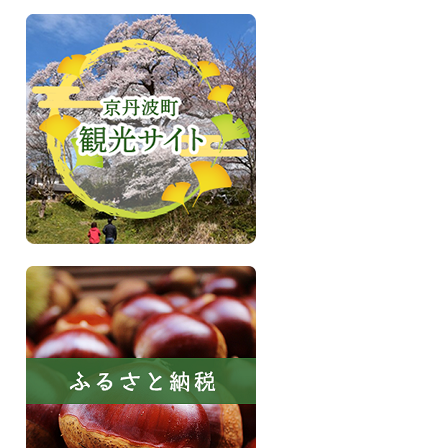
い
き
京
る
丹
町
波
京
町
丹
観
波
光
サ
イ
ト
ふ
る
さ
と
納
税