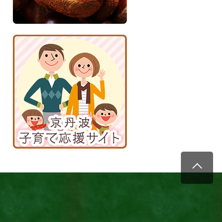
京
丹
波
子
育
て
応
援
サ
イ
ト