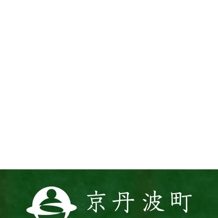
京
丹
波