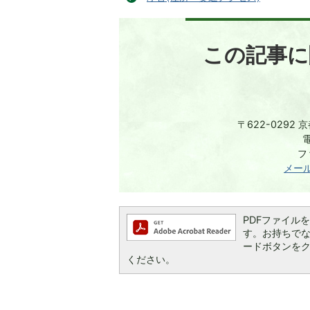
この記事に
〒622-0292
電
フ
メー
PDFファイルを閲
す。お持ちでない方
ードボタンを
ください。