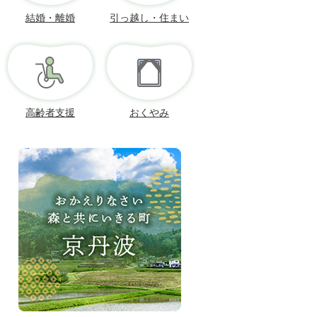
結婚・離婚
引っ越し・住まい
高齢者支援
おくやみ
お
か
え
り
な
さ
い、
森
と
共
に