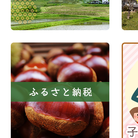
い、
サ
森
イ
と
ト
共
ふ
京
に
る
丹
い
さ
波
き
と
子
る
納
育
町
税
て
京
応
丹
援