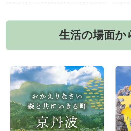
生活の場面か
お
京
か
丹
え
波
り
町
な
観
さ
光