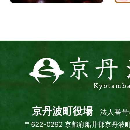
波
サ
イ
ト
京
丹
波
町
Kyotamba
town
京丹波町役場
法人番号4
〒622-0292 京都府船井郡京丹波