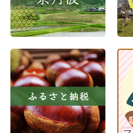
さ
光
い、
サ
森
イ
と
ト
共
ふ
京
に
る
丹
い
さ
波
き
と
子
る
納
育
町
税
て
京
応