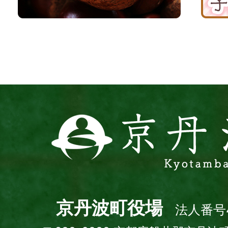
丹
援
波
サ
イ
ト
京
丹
波
町
Kyotamba
town
京丹波町役場
法人番号4