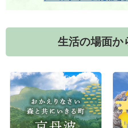
生活の場面か
お
京
か
丹
え
波
り
町
な
観