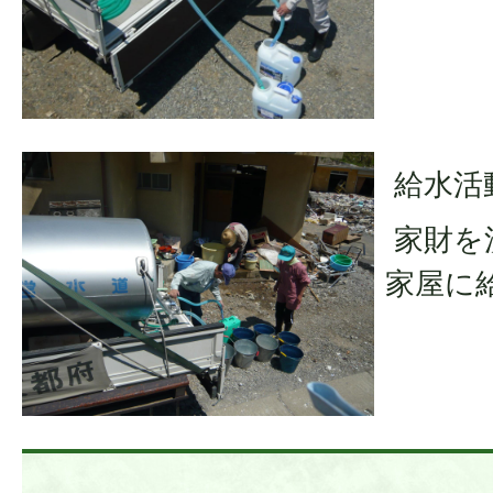
給水活
家財を
家屋に