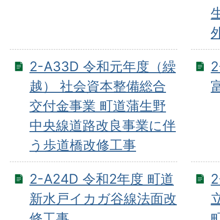
2-A33D 令和元年度（繰
越） 社会資本整備総合
交付金事業 町道蒲生野
中央線道路改良事業に伴
う歩道橋改修工事
2-A24D 令和2年度 町道
新水戸イカガ谷線法面改
修工事