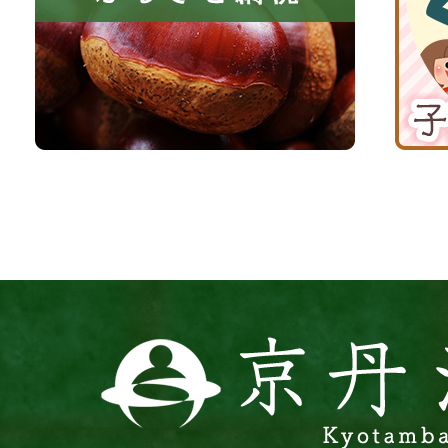
る
納
育
町
税
て
京
応
丹
援
波
サ
イ
ト
京
丹
波
町