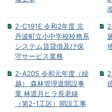
2-C191E 令和2年度 京
丹波町立小中学校校務系
システム賃貸借及び保
守サービス業務
2-A20S 令和元年度（繰
越） 森林管理道開設事
業 林道月ヒラ長老線
（第2-1工区）開設工事