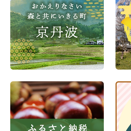
え
波
り
町
な
観
さ
光
い、
サ
森
イ
と
ト
共
ふ
京
に
る
丹
い
さ
波
き
と
子