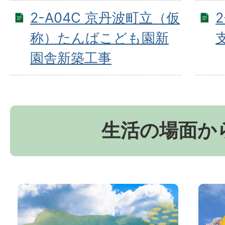
2-A04C 京丹波町立（仮
称）たんばこども園新
園舎新築工事
生活の場面か
お
京
か
丹