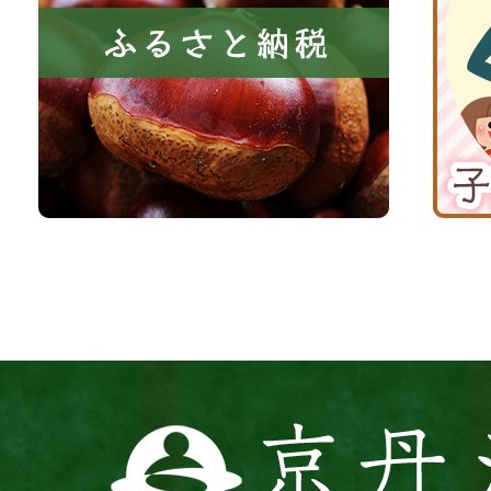
き
と
子
る
納
育
町
税
て
京
応
丹
援
波
サ
イ
ト
京
丹