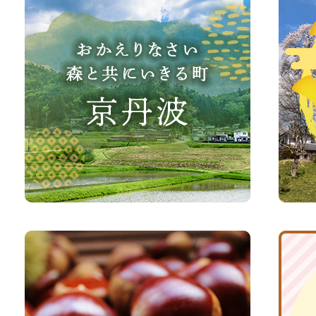
か
丹
え
波
り
町
な
観
さ
光
い、
サ
森
イ
と
ト
共
ふ
京
に
る
丹
い
さ
波