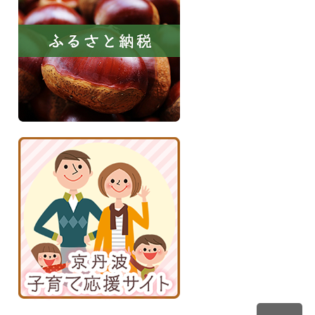
と
納
税
京
丹
波
子
育
て
応
援
サ
イ
ト