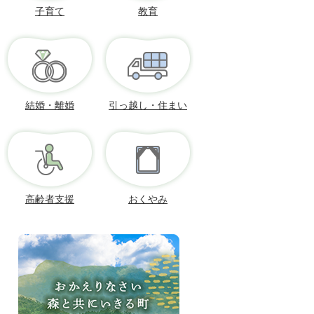
子育て
教育
結婚・離婚
引っ越し・住まい
高齢者支援
おくやみ
お
か
え
り
な