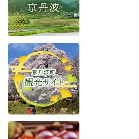
さ
い、
森
と
共
に
い
き
京
る
丹
町
波
京
町
丹
観
波
光
サ
イ
ト
ふ
る
さ