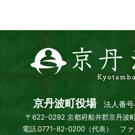
イ
ト
京
丹
波
町
Kyotamba
town
京丹波町役場
法人番号4
〒622-0292 京都府船井郡京丹波
電話.0771-82-0200（代表） ファッ