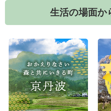
生活の場面か
お
京
か
丹
え
波
り
町
な
観
さ
光
い、
サ