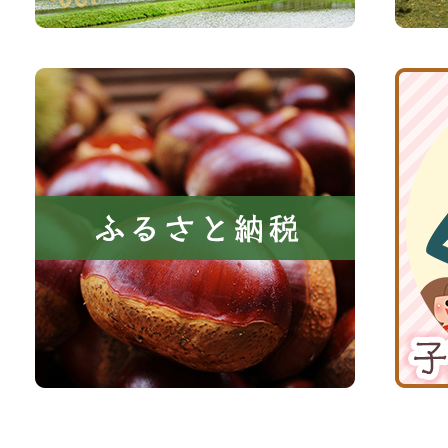
森
イ
と
ト
共
ふ
京
に
る
丹
い
さ
波
き
と
子
る
納
育
町
税
て
京
応
丹
援
波
サ
イ