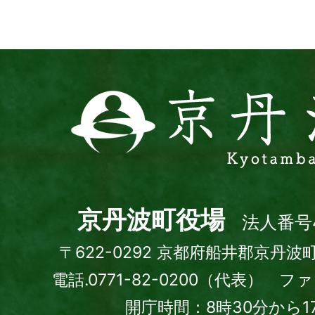
ト
京
丹
波
町
Kyotamba
town
京丹波町役場
法人番号4
〒622-0292 京都府船井郡京丹波
電話.0771-82-0200（代表） ファッ
開庁時間：8時30分から1