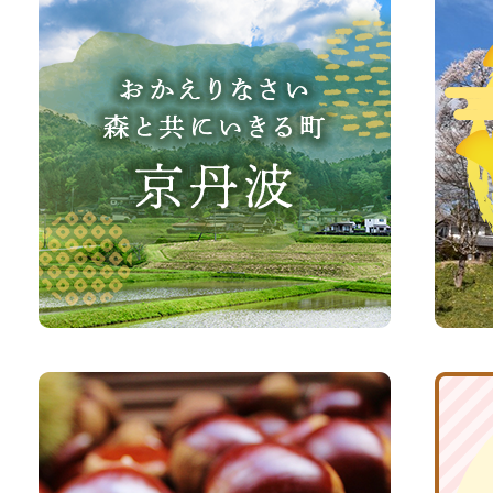
か
丹
え
波
り
町
な
観
さ
光
い、
サ
森
イ
と
ト
共
ふ
京
に
る
丹
い
さ
波