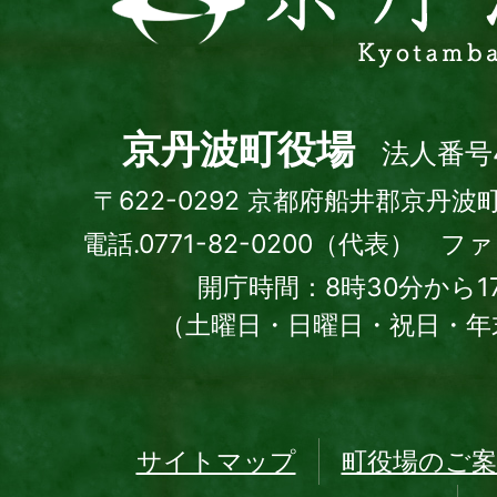
波
町
Kyotamba
town
京丹波町役場
法人番号4
〒622-0292 京都府船井郡京丹波
電話.0771-82-0200（代表） ファッ
開庁時間：8時30分から1
（土曜日・日曜日・祝日・年
サイトマップ
町役場のご案