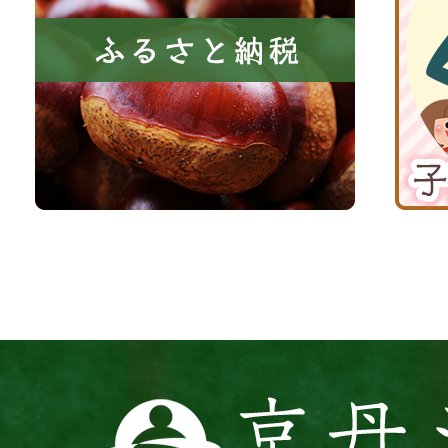
き
と
子
る
納
育
町
税
て
京
応
丹
援
波
サ
イ
ト
京
丹