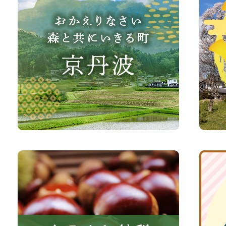
え
波
り
町
な
観
さ
光
い、
サ
森
イ
と
ト
共
ふ
京
に
る
丹
い
さ
波
き
と
子