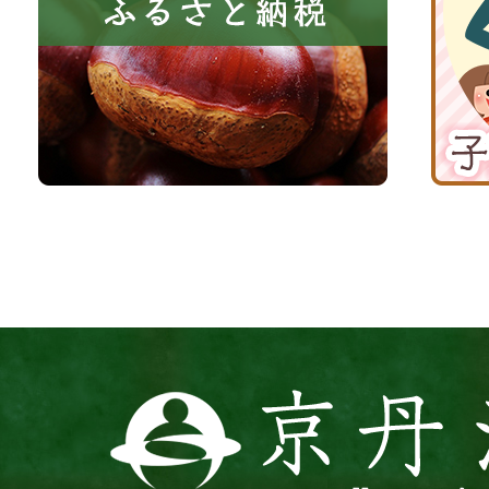
る
納
育
町
税
て
京
応
丹
援
波
サ
イ
ト
京
丹
波